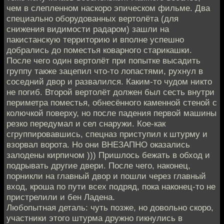
чем в слепленном наскоро эпическом фильме. Два
специально оборудованных вертолёта (для
снижения видимости радаром) зашли на
пакистанскую территорию и вполне успешно
добрались до поместья коварного старикашки.
После чего один вертолёт при попытке высадить
группу также зацепил что-то лопастями, рухнул в
соседний двор и развалился. Каким-то чудом никто
не погиб. Второй вертолёт должен был сесть внутри
периметра поместья, обнесённого каменной стеной с
колючкой поверху, но после падения первой машины
резко передумал и сел снаружи. Кое-как
сгруппировавшись, спецназ приступил к штурму и
взорвал ворота. Но они ВНЕЗАПНО оказались
залодены кирпичом ))) Пришлось бежать в обход и
подрывать другие двери. После чего, наконец,
порникли на главный двор и пошли через главный
вход, кроша по пути всех подряд, пока наконец-то не
пристрелили и бен Ладена.
Любопытная деталь: чуть позже, но довольно скоро,
участники этого штурма дружно гикнулись в