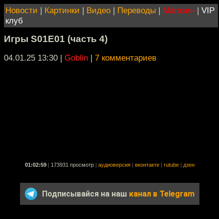
Новости
|
Картинки
|
Видео
|
Переводы
|
Магазин
|
VIP
клуб
Игры S01E01 (часть 4)
04.01.25 13:30
|
Goblin
|
7 комментариев
01:02:59
|
173931 просмотр
|
аудиоверсия
|
вконтакте
|
rutube
|
дзен
Подписывайся на наш
канал в Telegram