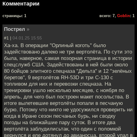
Комментарии
cтраницы: 1
всего: 7,
Goblin
: 1
Пострел
»
#1 |
04.01.25 15:55
Ха-ха. В операции "Орлиный коготь" было
задействовано далеко не три вертолёта. По сути это
была, наверное, самая позорная страница в истории
спецслужб США. Задействованы в ней были около
80 бойцов элитного спецназа "Дельта" и 12 "зелёных
беретов", 9 вертолётов RH-53D и три С-130 с
топливом для них и перевозки спецназа. На
тренировки ушло несколько месяцев, с ноября по
апрель, для чего был построен макет посольства. В
итоге вылетевшие вертолёты попали в песчаную
бурю. Потому что никто не удосужился проверить ни
когда в Иране сезон песчаных бурь, ни сводку
погоды на ближайшие пару суток. В итоге два
вертолёта заблудилисьтак, что один с поломкой
вернулся и еле дотянул до авианосца, второй упал в