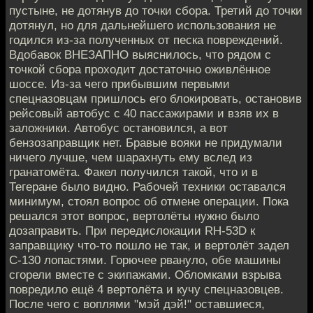
пустыне, не дотянув до точки сбора. Третий до точки
дотянул, но для дальнейшего использования не
годился из-за полученных от песка повреждений.
Вдобавок ВНЕЗАПНО выяснилось, что рядом с
точкой сбора проходит достаточно оживлённое
шоссе. Из-за чего прибывшим первыми
спецназовцам пришлось его блокировать, остановив
рейсовый автобус с 40 пассажирами и взяв их в
заложники. Автобус остановился, а вот
бензозаправщик нет. Бравые вояки не придумали
ничего лучше, чем шарахнуть ему вслед из
гранатомёта. Факел получился такой, что и в
Тегеране было видно. Рабочей техники оставался
минимум, стоял вопрос об отмене операции. Пока
решался этот вопрос, вертолёты нужно было
дозаправить. При передислокации RH-53D к
заправщику что-то пошло не так, и вертолёт задел
С-130 лопастями. Горючее рвануло, обе машины
сгорели вместе с экипажами. Обломками взрыва
повредило ещё 4 вертолёта и кучу спецназовцев.
После чего с воплями "мэй дэй!" оставшиеся,