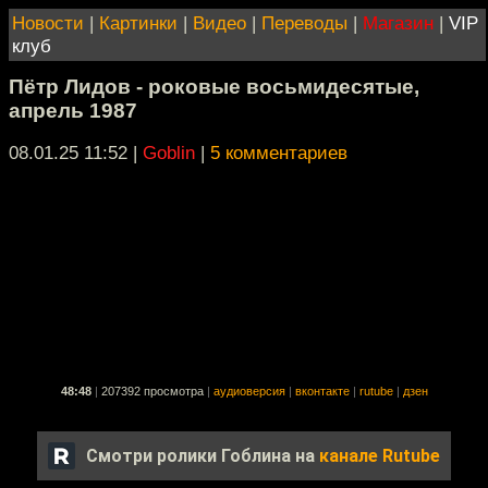
Новости
|
Картинки
|
Видео
|
Переводы
|
Магазин
|
VIP
клуб
Пётр Лидов - роковые восьмидесятые,
апрель 1987
08.01.25 11:52
|
Goblin
|
5 комментариев
48:48
|
207392 просмотра
|
аудиоверсия
|
вконтакте
|
rutube
|
дзен
Смотри ролики Гоблина на
канале Rutube