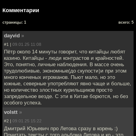
Комментарии
cтраницы: 1
всего: 5
dayvid
»
#1 |
09.01.25 11:08
Пётр около 14 минуты говорит, что китайцы любят
казино. Китайцы - люди контрастов и крайностей.
Это, понятно, личные наблюдения. В массе очень
трудолюбивые, экономные(до скупости)и при этом
много конченых игроманов. Пьют мало, но это
южные, северные употребляют явно чаще и больше,
но количество злостных курильщиков просто
запредельное везде. С эти в Китае борются, но без
особого успеха.
volstt
»
#2 |
09.01.25 15:22
Дмитрий Юрьевич про Летова сразу в корень :)
Почитать тексты с того альбома Летова и ко - это