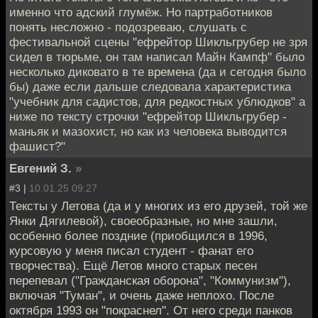
именно что адский глумёж. Но партработников
понять несложно - подозреваю, слушать с
фестивальной сцены "ефрейтор Шикльгрубер не зря
сидел в тюрьме, он там написал Майн Кампф" было
несколько диковато в те времена (да и сегодня было
бы) даже если дальше следовала характеристика
"учебник для садистов, для редкостных ублюдков" а
ниже по тексту строчки "ефрейтор Шикльгрубер -
маньяк и мазохист, но как из человека выводится
фашист?"
Евгений З.
»
#3 |
10.01.25 09:27
Тексты у Летова (да и у многих из его друзей, той же
Янки Дягилевой), своеобразные, но мне зашли,
особенно более поздние (приобщился в 1996,
курсовую у меня писал студент - фанат его
творчества). Ещё Летов много старых песен
перепевал ("Гражданская оборона", "Коммунизм"),
включая "Туман", и очень даже неплохо. После
октября 1993 он "покраснел". От него среди панков