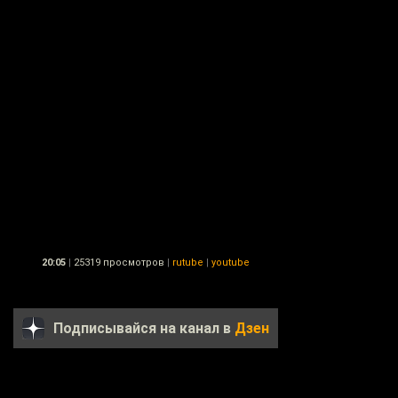
20:05
|
25319 просмотров
|
rutube
|
youtube
Подписывайся на канал в
Дзен