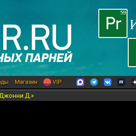
оды
Магазин
VIP
Джонни Д.»