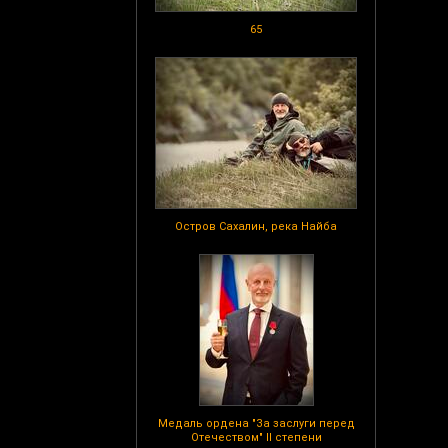
65
Остров Сахалин, река Найба
Медаль ордена "За заслуги перед
Отечеством" II степени