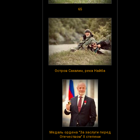
65
Остров Сахалин, река Найба
Медаль ордена "За заслуги перед
Отечеством" II степени