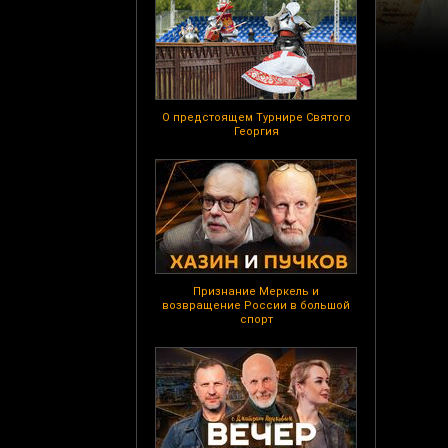
О предстоящем Турнире Святого
Георгия
Признание Меркель и
возвращение России в большой
спорт