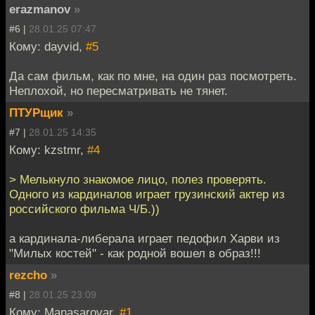
erazmanov
»
#6 |
28.01.25 07:47
Кому: dayvid,
#5
Да сам фильм, как по мне, на один раз посмотреть.
Неплохой, но пересматривать не тянет.
ПТУРщик
»
#7 |
28.01.25 14:35
Кому: kzstmr,
#4
> Мелькнуло знакомое лицо, полез проверять.
Одного из кардиналов играет грузинский актер из
российского фильма Ч/Б.))
а кардинала-либерала играет педофил Харви из
"Милых костей" - как родной вошел в образ!!!
rezcho
»
#8 |
28.01.25 23:09
Кому: Manasarovar,
#1