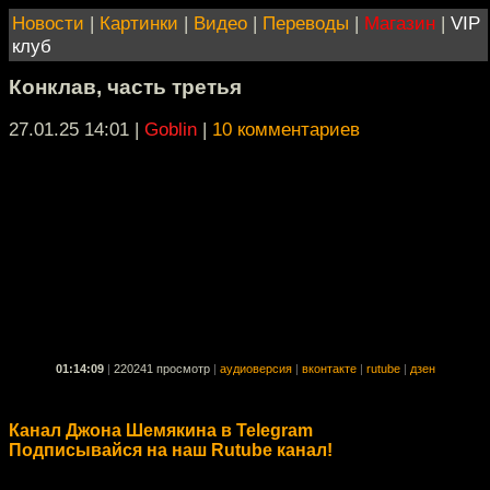
Новости
|
Картинки
|
Видео
|
Переводы
|
Магазин
|
VIP
клуб
Конклав, часть третья
27.01.25 14:01
|
Goblin
|
10 комментариев
01:14:09
|
220241 просмотр
|
аудиоверсия
|
вконтакте
|
rutube
|
дзен
Канал Джона Шемякина в Telegram
Подписывайся на наш Rutube канал!