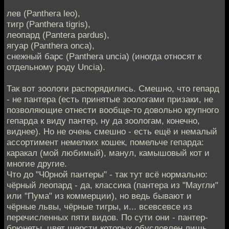
лев (Panthera leo),
тигр (Panthera tigris),
леопард (Pantera pardus),
ягуар (Panthera onca),
снежный барс (Panthera uncia) (иногда относят к
отдельному роду Uncia).
Так вот зоологи распорядились. Смешно, что гепард
- не пантера (есть принятые зоологами призаки, не
позволяющие отнести вообще-то довольно крупного
гепарда к виду пантер, ну да зоологам, конечно,
виднее). Но не очень смешно - есть ещё и немалый
ассортимент немелких кошек, помельче гепарда:
каракал (мой любимый), манул, камышовый кот и
многие другие.
Что до "Ч0рной пантеры" - так тут всё нормально:
чёрный леопард - да, классика (пантера из "Маугли"
или "Пума" из коммерции), но ведь бывают и
чёрные львы, чёрные тигры, и... всевсевсе из
перечисленных пяти видов. По сути они - пантер-
брюнеты, цвет щерсти которых обусловлен лишь