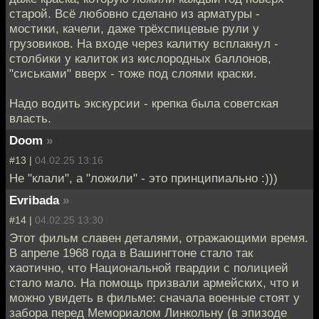
старой. Всё любовно сделано из арматуры -
мостики, качели, даже трёхспицевые рули у
грузовиков. На входе через калитку всплакнул -
столбики у калиток из кислородных баллонов,
"сиськами" вверх - тоже под слоями краски.
Надо водить экскурсии - крепка была советская
власть.
Doom
»
#13 |
04.02.25 13:16
Не "клали", а "ложили" - это принципиально :)))
Evribada
»
#14 |
04.02.25 13:30
Этот фильм славен деталями, отражающими время.
В апреле 1968 года в Вашингтоне стало так
хаотично, что Национальной гвардии с полицией
стало мало. На помощь призвали армейских, что и
можно увидеть в фильме: сначала военные стоят у
забора перед Мемориалом Линкольну (в эпизоде