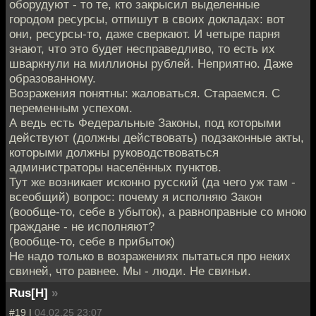
оборудуют - то те, кто закрысил выделенные
городом ресурсы, отпишут в своих докладах: вот
они, ресурсы-то, даже сверкают. И четыре парня
знают, что это будет несправедливо, то есть их
шваркнули на миллионы рублей. Неприятно. Даже
образованному.
Возражения понятны: жаловаться. Стараемся. С
переменным успехом.
А ведь есть Федеральные Законы, под которыми
действуют (должны действовать) подзаконные акты,
которыми должны руководствоваться
администраторы населённых пунктов.
Тут же возникает исконно русский (да чего уж там -
всеобщий) вопрос: почему я исполняю Закон
(вообще-то, себе в убыток), а равноправные со мною
граждане - не исполняют?
(вообще-то, себе в прибыток)
Не надо только в возражениях пытаться про неких
свиней, что равнее. Мы - люди. Не свиньи.
Rus[H]
»
#19 |
04.02.25 23:07