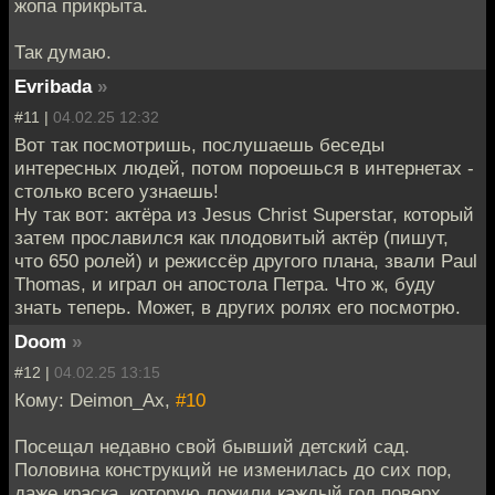
жопа прикрыта.
Так думаю.
Evribada
»
#11 |
04.02.25 12:32
Вот так посмотришь, послушаешь беседы
интересных людей, потом пороешься в интернетах -
столько всего узнаешь!
Ну так вот: актёра из Jesus Christ Superstar, который
затем прославился как плодовитый актёр (пишут,
что 650 ролей) и режиссёр другого плана, звали Paul
Thomas, и играл он апостола Петра. Что ж, буду
знать теперь. Может, в других ролях его посмотрю.
Doom
»
#12 |
04.02.25 13:15
Кому: Deimon_Ax,
#10
Посещал недавно свой бывший детский сад.
Половина конструкций не изменилась до сих пор,
даже краска, которую ложили каждый год поверх