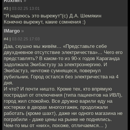
Roxnert
»
#3 |
03.02.25 13:01
"Я надеюсь это вырежут"(с) Д.А. Шемякин
Конечно вырежут, какие сомнения :)
IMargo
»
#4 |
03.02.25 17:03
Даа, скушно мы живём… «Представьте себе
двухдневное отсутствие электричества»… Чего его
представлять? В каком-то из 90-х годов Караганда
задолжала Экибастузу за электроэнергию. И
Экибастуз, ничтоже сумнящеся, повернул
рубильник. Город остался без электричества на 4
дня.
И что? И почти ништо. Кроме тех, кто впрямую
пострадал от отключения (типа пациентов на ИВЛ),
город жил спокойно. Все дружно варили еду на
костерках в дворах многоэтажек, продолжали
работать (кроме шахт), даже ни одного магазина не
пограбили - даже цены на рынке не поднялись.
Чем-то мы от «них», похоже, отличаемся… )