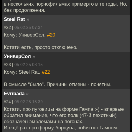
в нескольких порнофильмах примерто в те годы. Но,
без продолжения.
Steel Rat
»
#22 |
05.02.25 07:34
Кому: УниверСол,
#20
Кстати есть, просто отключено.
УниверСол
»
#23 |
05.02.25 08:15
Кому: Steel Rat,
#22
В смысле "было". Причины отмены - понятны.
Evribada
»
#24 |
05.02.25 15:39
Кстати, про пуговицы на форме Гампа :-) - впервые
обратил внимание, что его полк (47-й пехотный)
обозначен эмблемами на погонах.
И ещё раз про форму борцуна, побитого Гампом: