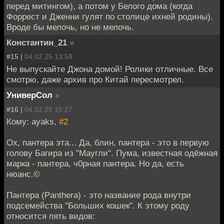
перед митингом), а потом у Белого дома (когда
Форрест и Дженни гулят по столице ихней родины).
Вроде бы мелочь, но не мелочь.
Константин_21
»
#15 |
04.02.25 13:58
Не выпускайте Джона домой! Ролики отличные. Все
смотрю, даже архив про Китай пересмотрел.
УниверСол
»
#16 |
04.02.25 15:27
Кому: ayaks,
#2
Ох, пантера эта... Да, блин, пантера - это в первую
голову Багира из "Маугли". Пума, известная одёжная
марка - пантера, ч0рная пантера. Но да, есть
нюанс.©
Пантера (Panthera) - это название рода внутри
подсемейства "Больших кошек". К этому роду
относится пять видов: