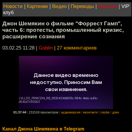
Новости
|
Картинки
|
Видео
|
Переводы
|
Магазин
|
VIP
клуб
Джон Шемякин о фильме "Форрест Гамп",
часть 6: протесты, промышленный кризис,
расширение сознания
03.02.25 11:28
|
Goblin
|
27 комментариев
01:37:44
|
231518 просмотров
|
аудиоверсия
|
вконтакте
|
rutube
|
дзен
Канал Джона Шемякина в Telegram