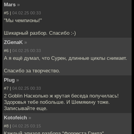
Mars
»
#5 |
04.02.25 00:33
"Мы чемпионы!"
Шикарный разбор. Спасибо :-)
ZGenaK
»
#6 |
04.02.25 00:33
А я ещё думал, что Сурен, длинные циклы снимает.
Спасибо за творчество.
Plug
»
#7 |
04.02.25 00:33
2 Goblin Насколько ж крутая беседа получилась!
Здоровья тебе побольше. И Шемякину тоже.
Записывайте еще.
Kotofeich
»
#8 |
04.02.25 03:15
Каждый эпизод разбора "Форреста Гампа",