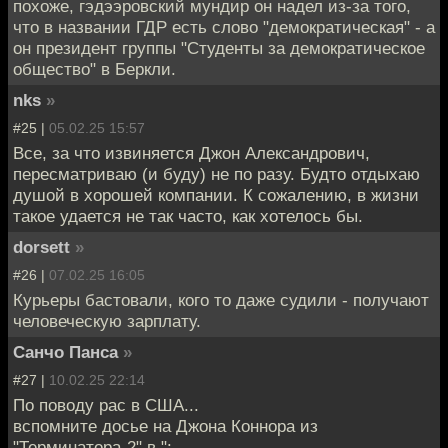
похоже, гэдээровский мундир он надел из-за того,
что в названии ГДР есть слово "демократическая" - а
он президент группы "Студенты за демократическое
общество" в Беркли.
nks
»
#25 |
05.02.25 15:57
Все, за что извиняется Джон Александрович,
пересматриваю (и буду) не по разу. Будто отдыхаю
душой в хорошей компании. К сожалению, в жизни
такое удается не так часто, как хотелось бы.
dorsett
»
#26 |
07.02.25 16:05
Курьеры бастовали, кого то даже судили - получают
человеческую зарплату.
Санчо Панса
»
#27 |
10.02.25 22:14
По поводу рас в США...
вспомните досье на Джона Коннора из
"Терминатора-2" в ":