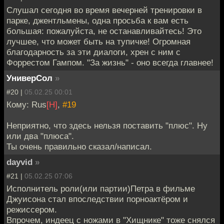
Слушал сегодня во время вечерней тренировки в
парке, джентльмены, одна просьба к вам есть
большая: пожалуйста, не останавливайтесь! Это
лучшее, что может быть на тупичке! Огромная
благодарность за эти диалоги, хрен с ним с
Форрестом Гампом. "За жизнь" - оно всегда главнее!
УниверСол
»
#20 |
05.02.25 00:01
Кому: Rus
[H]
,
#19
Неприятно, что здесь нельзя поставить "плюс". Ну
или два "плюса".
Ты очень правильно сказал/написал.
dayvid
»
#21 |
05.02.25 07:06
Исполнитель роли(или партии)Петра в фильме
Джуисона стал впоследствии порноактёром и
режиссером.
Впрочем, индеец с ножами в "Хищнике" тоже снялся