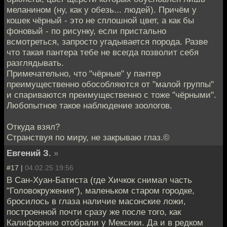
меланином (ну, как у обезь... людей). Причём у
кошек чёрный - это не сплошной цвет, а как бы
фоновый - по рисунку, если пристально
всмотреться, запросто угадывается порода. Разве
что такая пантера тебе не всегда позволит себя
разглядывать.
Примечательно, что "чёрные" у пантер
преимущественно обособляются от "малой группы"
и спариваются преимущественно с тоже "чёрными".
Любопытное такое наблюдение зоологов.
Откуда взял?
Странствуя по миру, не закрываю глаз.©
Евгений З.
»
#17 |
04.02.25 19:56
В Сан-Хуан-Батиста (где Хичкок снимал часть
"Головокружения"), маленьком старом городке,
бросилось в глаза наличие масонские ложи,
построенной почти сразу же после того, как
Калифорнию отобрали у Мексики. Да и в редком