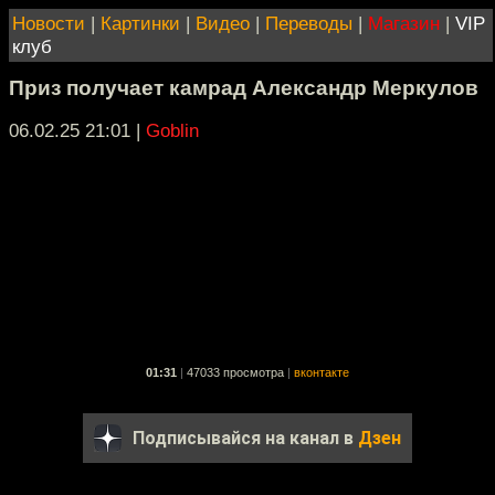
Новости
|
Картинки
|
Видео
|
Переводы
|
Магазин
|
VIP
клуб
Приз получает камрад Александр Меркулов
06.02.25 21:01
|
Goblin
01:31
|
47033 просмотра
|
вконтакте
Подписывайся на канал в
Дзен