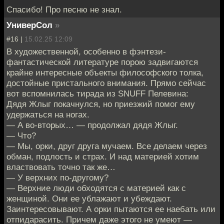
Спасибо! Про песню не знал.
УниверСол
»
#16 |
15.02.25 12:09
В художественной, особенно в фэнтези-
фантастической литературе порою задвигаются
крайне интересные объекты философского толка,
достойные пристального внимания. Прямо сейчас
вот вспомнилась тирада из SNUFF Пелевина:
Дядя Жлыг покачнулся, но приезжий помог ему
удержаться на ногах.
— А во-вторых… — продолжал дядя Жлыг.
— Что?
— Мы, орки, друг друга мучаем. Все делаем через
обман, подлость и страх. И над материей хотим
властвовать точно так же…
— У верхних по-другому?
— Верхние люди обходятся с материей как с
женщиной. Они ее ублажают и убеждают.
Заинтересовывают. А орки пытаются ее наебать или
отпидарасить. Причем даже этого не умеют —