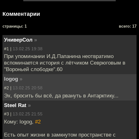
Комментарии
cтраницы: 1
всего: 17
УниверСол
»
#1 |
13.02.25 19:38
При упоминании И.Д.Папанина неотвратимо
вспоминается история с лётчиком Севрюговым в
"Вороньей слободке".60
logog
»
#2 |
13.02.25 20:58
Эх, бросить бы всё, да рвануть в Антарктику...
Steel Rat
»
#3 |
13.02.25 21:55
Кому: logog,
#2
Есть опыт жизни в замкнутом пространстве с