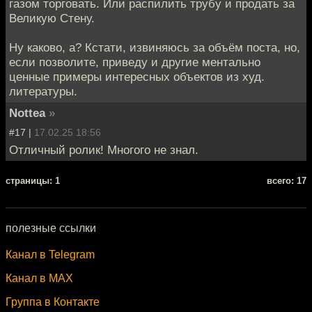
газом торговать. Или распилить трубу и продать за
Великую Стену.
Ну каково, а? Кстати, извиняюсь за объём поста, но,
если позволите, приведу и другие ментально
ценные примеры интересных объектов из худ.
литературы.
Nottea
»
#17 |
17.02.25 18:56
Отличный ролик! Многого не знал.
cтраницы: 1
всего: 17
полезные ссылки
Канал в Telegram
Канал в MAX
Группа в Контакте