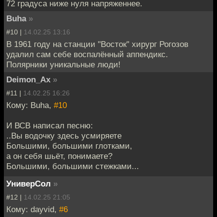
72 градуса ниже нуля напряженнее.
Buha
»
#10 |
14.02.25 13:16
В 1961 году на станции "Восток" хирург Рогозов
удалил сам себе воспалённый аппендикс.
Полярники уникальные люди!
Deimon_Ax
»
#11 |
14.02.25 16:26
Кому: Buha,
#10
И ВСВ написал песню:
..Вы водочку здесь усмиряете
Большими, большими глотками,
а он себя шьёт, понимаете?
Большими, большими стежками...
УниверСол
»
#12 |
14.02.25 21:05
Кому: dayvid,
#6