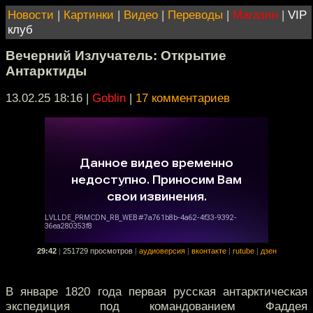
Новости
|
Картинки
|
Видео
|
Переводы
|
Магазин
|
VIP
клуб
Вечерний Излучатель: Открытие
Антарктиды
13.02.25 18:16
|
Goblin
|
17 комментариев
29:42
|
251729 просмотров
|
аудиоверсия
|
вконтакте
|
rutube
|
дзен
В январе 1820 года первая русская антарктическая
экспедиция под командованием Фаддея