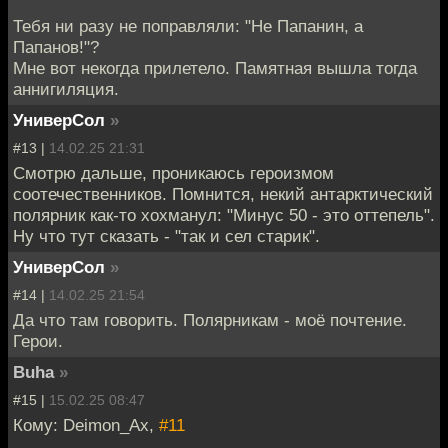
Тебя ни разу не поправляли: "Не Папанин, а
Папанов!"?
Мне вот некогда прилетело. Памятная вышла тогда
аннигиляция.
УниверСол
»
#13 |
14.02.25 21:31
Смотрю дальше, проникаюсь героизмом
соотечественников. Помнится, некий антарктический
полярник как-то хохманул: "Минус 50 - это оттепель".
Ну что тут сказать - "так и сел старик".
УниверСол
»
#14 |
14.02.25 21:54
Да что там говорить. Полярникам - моё почтение.
Герои.
Buha
»
#15 |
15.02.25 08:47
Кому: Deimon_Ax,
#11