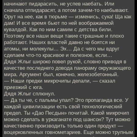
начинают пидарасить, не успев наебать. Или
сначала отпидарасят, а потом зачем-то наебывают.
Орут на нее, как в тюрьме — изменись, сука! Ща как
дам! И все время бьют по ней воображаемой
кувалдой. Как по ним самим с детства били.
Поэтому все наши вещи такие страшные и плохо
работают. Наших властей давно не боятся ни
атомы, ни молекулы… Эх… Да с чего мы вдруг
сделаем что-то красивое и полезное, если…
Дядя Жлыг широко повел рукой, словно приводя в
качестве последнего довода панораму окружающего
мира. Аргумент был, конечно, железобетонный.
— Наши предки микрочипы делали, — сказал
приезжий с юга.
Дядя Жлыг сплюнул.
— Да ты че, с пальмы упал? Это пропаганда все. У
каждой цивилизации есть свой технологический
предел. Ты «Дао Песдын» почитай. Какой микрочип
можно сделать в уркаганате под шансон? Тут можно
качественно производить только один продукт —
воцерковленных говнометариев. Еще можно трупным