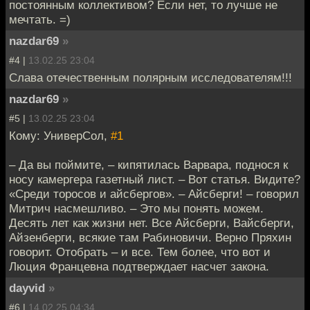
постоянным коллективом? Если нет, то лучше не
мечтать. =)
nazdar69
»
#4 |
13.02.25 23:04
Слава отечественным полярным исследователям!!!
nazdar69
»
#5 |
13.02.25 23:04
Кому: УниверСол,
#1
– Да вы поймите, – кипятилась Варвара, поднося к
носу камергера газетный лист. – Вот статья. Видите?
«Среди торосов и айсбергов». – Айсберги! – говорил
Митрич насмешливо. – Это мы понять можем.
Десять лет как жизни нет. Все Айсберги, Вайсберги,
Айзенберги, всякие там Рабиновичи. Верно Пряхин
говорит. Отобрать – и все. Тем более, что вот и
Люция Францевна подтверждает насчет закона.
dayvid
»
#6 |
14.02.25 04:34