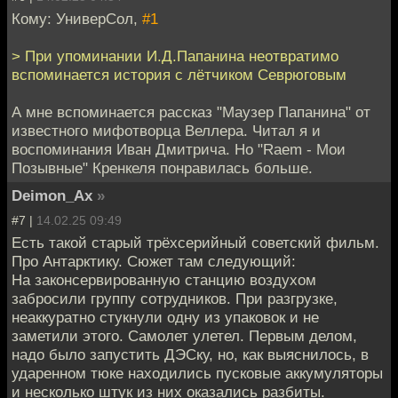
Кому: УниверСол,
#1
> При упоминании И.Д.Папанина неотвратимо
вспоминается история с лётчиком Севрюговым
А мне вспоминается рассказ "Маузер Папанина" от
известного мифотворца Веллера. Читал я и
воспоминания Иван Дмитрича. Но "Raem - Мои
Позывные" Кренкеля понравилась больше.
Deimon_Ax
»
#7 |
14.02.25 09:49
Есть такой старый трёхсерийный советский фильм.
Про Антарктику. Сюжет там следующий:
На законсервированную станцию воздухом
забросили группу сотрудников. При разгрузке,
неаккуратно стукнули одну из упаковок и не
заметили этого. Самолет улетел. Первым делом,
надо было запустить ДЭСку, но, как выяснилось, в
ударенном тюке находились пусковые аккумуляторы
и несколько штук из них оказались разбиты.