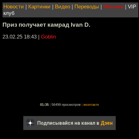
Новости
|
Картинки
|
Видео
|
Переводы
|
Магазин
|
VIP
клуб
Приз получает камрад Ivan D.
23.02.25 18:43
|
Goblin
01:35
|
56499 просмотров
|
вконтакте
Подписывайся на канал в
Дзен