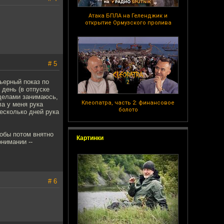
Атака БПЛА на Геленджик и
открытие Ормузского пролива
# 5
мьерный показ по
 день (в отпуске
 делами занимаюсь,
Клеопатра, часть 2: финансовое
ла у меня рука
болото
есколько дней рука
обы потом внятно
Картинки
онимании --
# 6