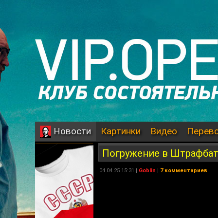
Картинки
Видео
Перев
Новости
Погружение в Штрафба
04.04.25 15:31 |
Goblin
|
7 комментариев