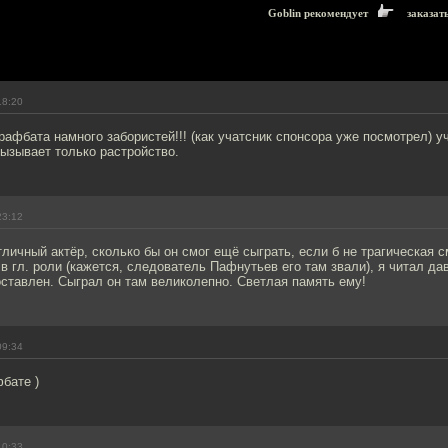
Goblin рекомендует
заказат
18:20
афбата намного забористей!!! (как учатсник спонсора уже посмотрел) у
вызывает только растройство.
23:12
личный актёр, сколько бы он смог ещё сыграть, если б не трагическая с
в гл. роли (кажется, следователь Пафнутьев его там звали), я читал дав
ставлен. Сыграл он там великолепно. Светлая память ему!
09:34
бате )
10:33