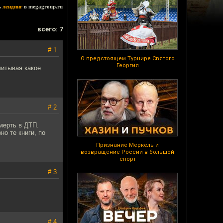
ь
лендинг
в megagroup.ru
всего: 7
# 1
О предстоящем Турнире Святого
Георгия
читывая какое
# 2
мерть в ДТП.
но те книги, по
Признание Меркель и
возвращение России в большой
спорт
# 3
# 4