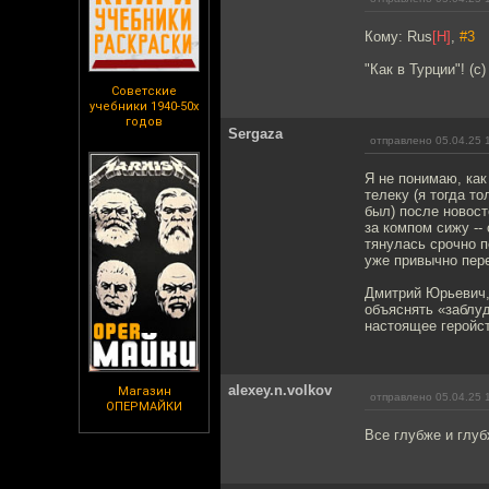
Кому: Rus
[H]
,
#3
"Как в Турции"! (
Советские
учебники 1940-50х
годов
Sergaza
отправлено 05.04.25 
Я не понимаю, как
телеку (я тогда т
был) после новост
за компом сижу --
тянулась срочно п
уже привычно пере
Дмитрий Юрьевич, 
объяснять «заблуд
настоящее геройст
alexey.n.volkov
Магазин
отправлено 05.04.25 
ОПЕРМАЙКИ
Все глубже и глуб