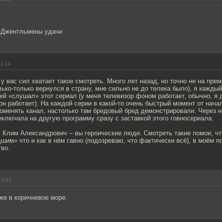
с) Джентльмены удачи
11:14
 у вас сил хватает такое смотреть. Много лет назад, но точно не на пре
олько-только вернулся в страну, мне сильно не до телека было), я каждый
ей «слушал» этот сериал (у меня телевизор фоном работает, обычно, я
 он работает). На каждой серии в какой-то очень быстрый момент от нача
оменять канал, настолько там бредовый бред демонстрировали. Через н
ключала на другую программу сразу с заставкой этого говносериала.
Клим Александрович -- вы героические люди. Смотреть такие помои, чт
шим» что и как в нём гавно (подозреваю, что фактически всё), в моём п
во.
13:51
же в коричневое море.