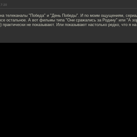
17:20
 на телеканалы "Победа" и "День Победы". И по моим ощущениям, сери
все остальное. А вот фильмы типа "Они сражались за Родину" или "А зор
о) практически не показывают. Или показывают настолько редко, что я на