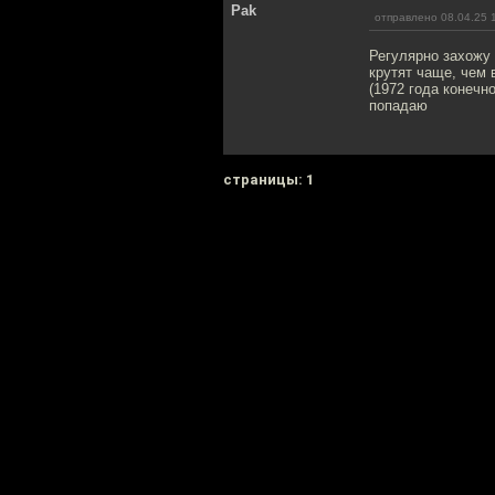
Pak
отправлено 08.04.25 
Регулярно захожу
крутят чаще, чем 
(1972 года конечн
попадаю
cтраницы: 1