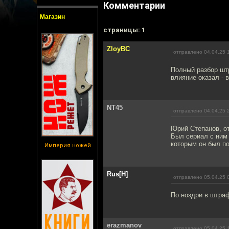
Комментарии
Магазин
cтраницы: 1
ZloyBC
отправлено 04.04.25 
Полный разбор штр
влияние оказал - 
NT45
отправлено 04.04.25 
Юрий Степанов, от
Был сериал с ним 
которым он был по
Империя ножей
Rus[H]
отправлено 05.04.25 
По ноздри в штраф
erazmanov
отправлено 05.04.25 