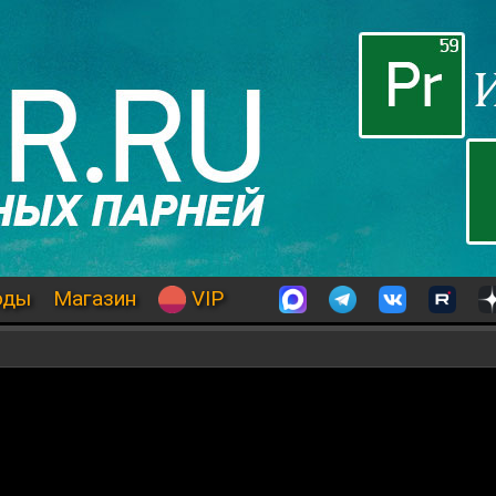
оды
Магазин
VIP
т