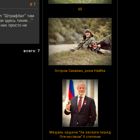
# 7
65
ал "Штрафбат" там
и здесь тихие..."
 них просто не
всего: 7
Остров Сахалин, река Найба
Медаль ордена "За заслуги перед
Отечеством" II степени