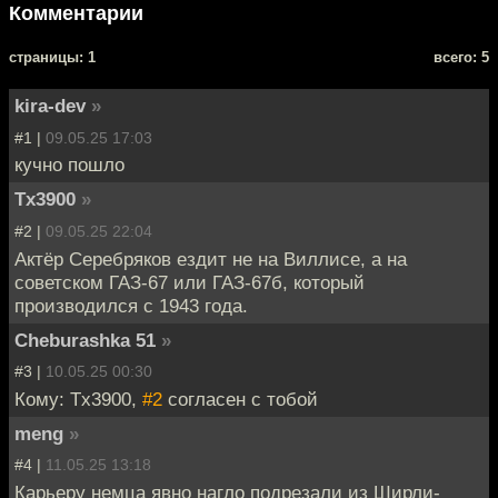
Комментарии
cтраницы: 1
всего: 5
kira-dev
»
#1 |
09.05.25 17:03
кучно пошло
Tx3900
»
#2 |
09.05.25 22:04
Актёр Серебряков ездит не на Виллисе, а на
советском ГАЗ-67 или ГАЗ-67б, который
производился с 1943 года.
Cheburashka 51
»
#3 |
10.05.25 00:30
Кому: Tx3900,
#2
согласен с тобой
meng
»
#4 |
11.05.25 13:18
Карьеру немца явно нагло подрезали из Ширли-