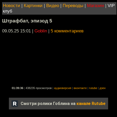
Новости
|
Картинки
|
Видео
|
Переводы
|
Магазин
|
VIP
клуб
Штрафбат, эпизод 5
09.05.25 15:01
|
Goblin
|
5 комментариев
01:39:36
|
438235 просмотров
|
аудиоверсия
|
вконтакте
|
rutube
|
дзен
Смотри ролики Гоблина на
канале Rutube