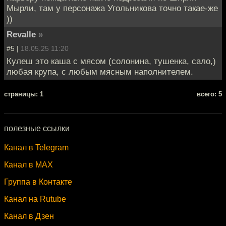
Мырли, там у персонажа Угольникова точно такае-же
))
Revalle
»
#5 |
18.05.25 11:20
Кулеш это каша с мясом (солонина, тушенка, сало,)
любая крупа, с любым мясным наполнителем.
cтраницы: 1
всего: 5
полезные ссылки
Канал в Telegram
Канал в MAX
Группа в Контакте
Канал на Rutube
Канал в Дзен