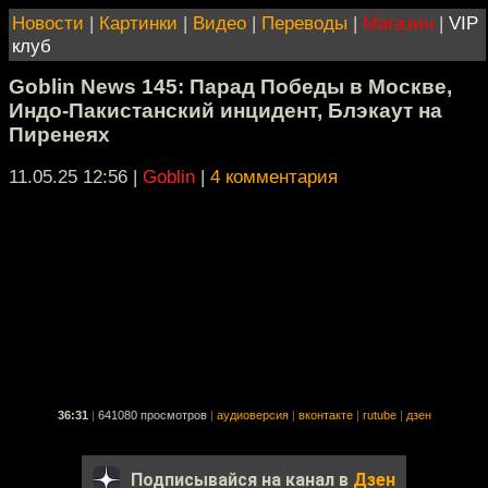
Новости
|
Картинки
|
Видео
|
Переводы
|
Магазин
|
VIP
клуб
Goblin News 145: Парад Победы в Москве,
Индо-Пакистанский инцидент, Блэкаут на
Пиренеях
11.05.25 12:56
|
Goblin
|
4 комментария
36:31
|
641080 просмотров
|
аудиоверсия
|
вконтакте
|
rutube
|
дзен
Подписывайся на канал в
Дзен