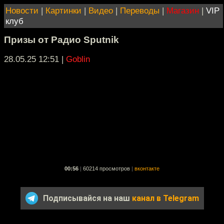
Новости
|
Картинки
|
Видео
|
Переводы
|
Магазин
|
VIP
клуб
Призы от Радио Sputnik
28.05.25 12:51
|
Goblin
00:56
|
60214 просмотров
|
вконтакте
Подписывайся на наш
канал в Telegram