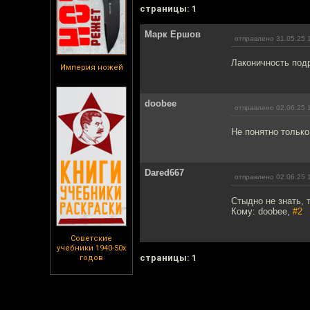
cтраницы: 1
Марк Ершов
отправлено 31.05.25 
Лаконичность подр
Империя ножей
doobee
отправлено 02.06.25 
Не понятно только,
Dared667
отправлено 02.06.25 
Стыдно не знать, 
Кому: doobee,
#2
Советские
учебники 1940-50х
cтраницы: 1
годов