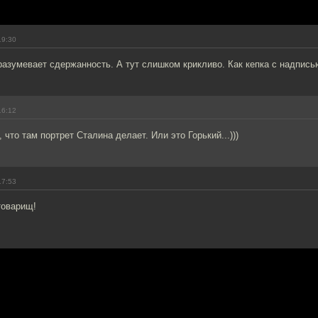
19:30
азумевает сдержанность. А тут слишком крикливо. Как кепка с надпись
16:12
 что там портрет Сталина делает. Или это Горький...)))
17:53
товарищ!