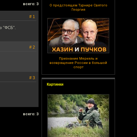
всего: 3
О предстоящем Турнире Святого
Георгия
# 1
ю "ФСБ".
# 2
Признание Меркель и
возвращение России в большой
спорт
# 3
Картинки
всего: 3