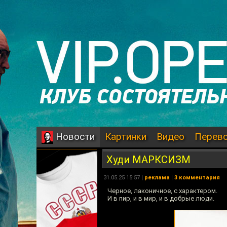
Картинки
Видео
Перев
Новости
Худи МАРКСИЗМ
31.05.25 15:57 |
реклама
|
3 комментария
Черное, лаконичное, с характером.
И в пир, и в мир, и в добрые люди.