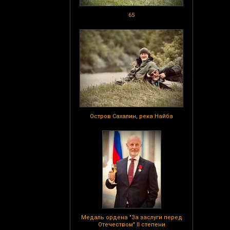
65
Остров Сахалин, река Найба
Медаль ордена "За заслуги перед
Отечеством" II степени