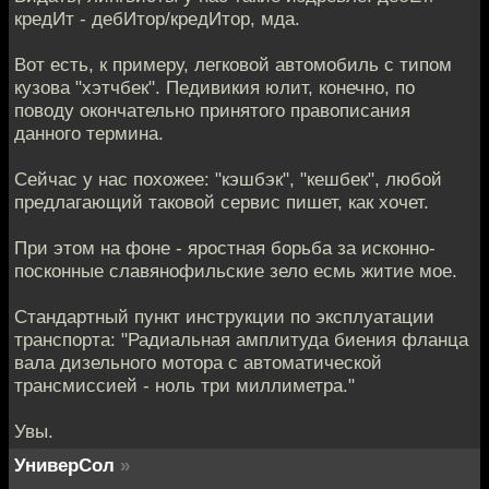
кредИт - дебИтор/кредИтор, мда.
Вот есть, к примеру, легковой автомобиль с типом
кузова "хэтчбек". Педивикия юлит, конечно, по
поводу окончательно принятого правописания
данного термина.
Сейчас у нас похожее: "кэшбэк", "кешбек", любой
предлагающий таковой сервис пишет, как хочет.
При этом на фоне - яростная борьба за исконно-
посконные славянофильские зело есмь житие мое.
Стандартный пункт инструкции по эксплуатации
транспорта: "Радиальная амплитуда биения фланца
вала дизельного мотора с автоматической
трансмиссией - ноль три миллиметра."
Увы.
УниверСол
»