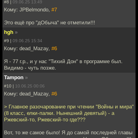
#8 |
09.06.25 13:49
Кому: JPBelmondo,
#7
Это ещё про "дОбыча" не отметили!!!
hgh
»
#9 |
09.06.25 15:34
Кому: dead_Mazay,
#6
Я - 77 г.р., и у нас "Тихий Дон" в программе был.
Видимо - чуть позже.
Tampon
»
#10 |
10.06.25 00:06
Кому: dead_Mazay,
#6
> Главное разочарование при чтении "Войны и мира"
(8 класс, елки-палки. Нынешний девятый) - а
Ржевский-то, Ржевский-то где???
Вот, то же самое было! Я до самой последней главы