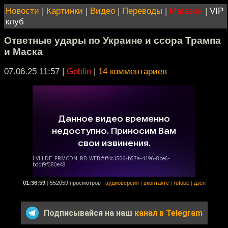
Новости
|
Картинки
|
Видео
|
Переводы
|
Магазин
|
VIP
клуб
Ответные удары по Украине и ссора Трампа
и Маска
07.06.25 11:57
|
Goblin
|
14 комментариев
01:36:59
|
552059 просмотров
|
аудиоверсия
|
вконтакте
|
rutube
|
дзен
Подписывайся на наш
канал в Telegram