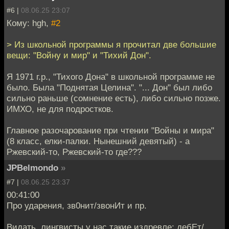
#6 |
08.06.25 23:07
Кому: hgh,
#2
> Из школьной программы я прочитал две большие
вещи: "Войну и мир" и "Тихий Дон".
Я 1971 г.р., "Тихого Дона" в школьной программе не
было. Была "Поднятая Целина". "... Дон" был либо
сильно раньше (сомнение есть), либо сильно позже.
ИМХО, не для подростков.
Главное разочарование при чтении "Войны и мира"
(8 класс, елки-палки. Нынешний девятый) - а
Ржевский-то, Ржевский-то где???
JPBelmondo
»
#7 |
08.06.25 23:37
00:41:00
Про ударения, зв0нит/звонИт и пр.
Видать, лингвисты у нас такие издревле: дебЕт/