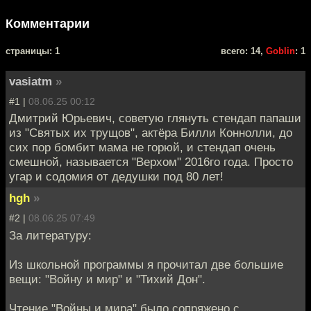
Комментарии
cтраницы: 1
всего: 14,
Goblin
: 1
vasiatm
»
#1 |
08.06.25 00:12
Дмитрий Юрьевич, советую глянуть стендап папаши
из "Святых их трущов", актёра Билли Коннолли, до
сих пор бомбит мама не горюй, и стендап очень
смешной, называется "Верхом" 2016го года. Просто
угар и содомия от дедушки под 80 лет!
hgh
»
#2 |
08.06.25 07:49
За литературу:
Из школьной программы я прочитал две большие
вещи: "Войну и мир" и "Тихий Дон".
Чтение "Войны и мира" было сопряжено с