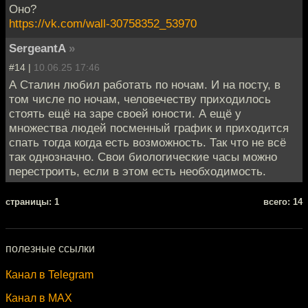
Оно?
https://vk.com/wall-30758352_53970
SergeantA
»
#14 |
10.06.25 17:46
А Сталин любил работать по ночам. И на посту, в
том числе по ночам, человечеству приходилось
стоять ещё на заре своей юности. А ещё у
множества людей посменный график и приходится
спать тогда когда есть возможность. Так что не всё
так однозначно. Свои биологические часы можно
перестроить, если в этом есть необходимость.
cтраницы: 1
всего: 14
полезные ссылки
Канал в Telegram
Канал в MAX