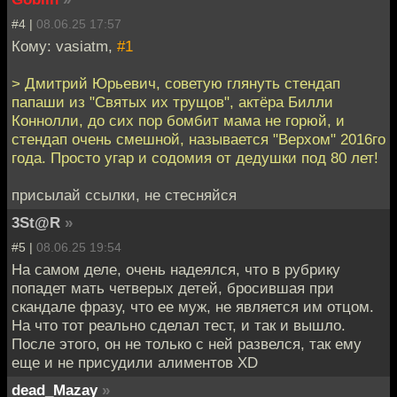
#4 |
08.06.25 17:57
Кому: vasiatm,
#1
> Дмитрий Юрьевич, советую глянуть стендап
папаши из "Святых их трущов", актёра Билли
Коннолли, до сих пор бомбит мама не горюй, и
стендап очень смешной, называется "Верхом" 2016го
года. Просто угар и содомия от дедушки под 80 лет!
присылай ссылки, не стесняйся
3St@R
»
#5 |
08.06.25 19:54
На самом деле, очень надеялся, что в рубрику
попадет мать четверых детей, бросившая при
скандале фразу, что ее муж, не является им отцом.
На что тот реально сделал тест, и так и вышло.
После этого, он не только с ней развелся, так ему
еще и не присудили алиментов XD
dead_Mazay
»