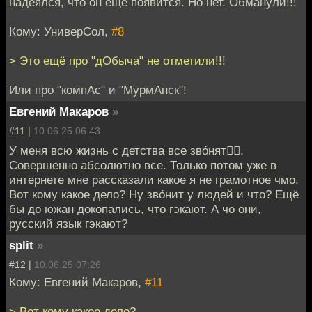
надеялся, что он еще появится. Но нет. Обманули!!!
Кому: УниверСол,
#8
> Это ещё про "дОбыча" не отметили!!!
Или про "компАс" и "МурмАнск"!
Евгений Макаров
»
#11 |
10.06.25 06:43
У меня всю жизнь с детства все зво́нят🤷‍♂️.
Совершенно абсолютно все. Только потом уже в
интернете мне рассказали какое я не грамотное чмо.
Вот кому какое дело? Ну зво́нит у людей и что? Ещё
бы до южан докопались, что гэкают. А чо они,
русский язык гэкают?
split
»
#12 |
10.06.25 07:26
Кому: Евгений Макаров,
#11
> Вот кому какое дело?