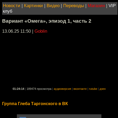
Новости
|
Картинки
|
Видео
|
Переводы
|
Магазин
|
VIP
клуб
Вариант «Омега», эпизод 1, часть 2
13.06.25 11:50
|
Goblin
01:24:14
|
189474 просмотра
|
аудиоверсия
|
вконтакте
|
rutube
|
дзен
Группа Глеба Таргонского в ВК