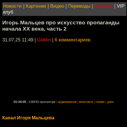
Новости
|
Картинки
|
Видео
|
Переводы
|
Магазин
|
VIP
клуб
Игорь Мальцев про искусство пропаганды
начала XX века, часть 2
31.07.25 11:49
|
Goblin
|
6 комментариев
01:34:05
|
138433 просмотра
|
аудиоверсия
|
вконтакте
|
rutube
|
дзен
Канал Игоря Мальцева