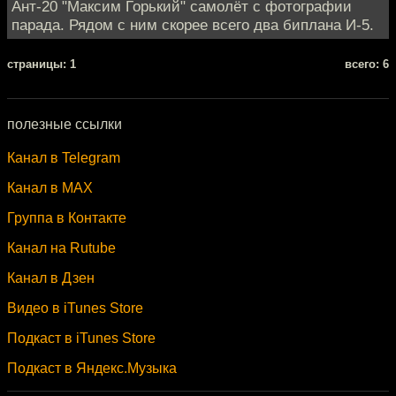
Ант-20 "Максим Горький" самолёт с фотографии
парада. Рядом с ним скорее всего два биплана И-5.
cтраницы: 1
всего: 6
полезные ссылки
Канал в Telegram
Канал в MAX
Группа в Контакте
Канал на Rutube
Канал в Дзен
Видео в iTunes Store
Подкаст в iTunes Store
Подкаст в Яндекс.Музыка