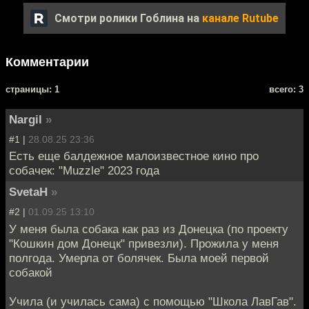
Смотри ролики Гоблина на
канале Rutube
Комментарии
cтраницы: 1
всего: 3
Nargil
»
#1 |
28.08.25 23:36
Есть еще балдежное малоизвестное кино про
собачек: "Muzzle" 2023 года
SvetaH
»
#2 |
01.09.25 13:10
У меня была собака как раз из Донецка (по проекту
"Кошкин дом Донецк" привезли). Прожила у меня
полгода. Умерла от болячек. Была моей первой
собакой
Учила (и училась сама) с помощью "Школа ЛавГав".