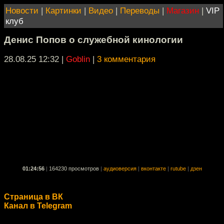
Новости
|
Картинки
|
Видео
|
Переводы
|
Магазин
|
VIP
клуб
Денис Попов о служебной кинологии
28.08.25 12:32
|
Goblin
|
3 комментария
01:24:56
|
164230 просмотров
|
аудиоверсия
|
вконтакте
|
rutube
|
дзен
Страница в ВК
Канал в Telegram