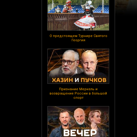
О предстоящем Турнире Святого
Георгия
Признание Меркель и
возвращение России в большой
спорт