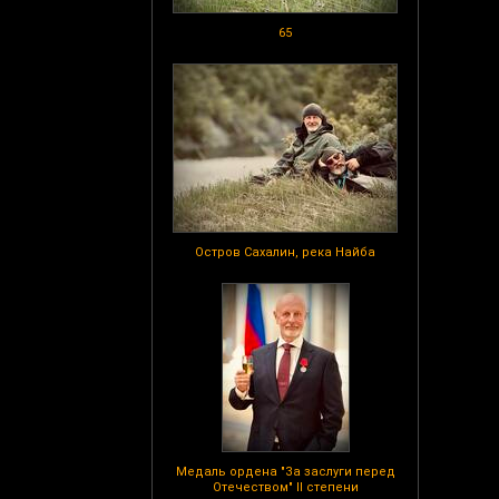
65
Остров Сахалин, река Найба
Медаль ордена "За заслуги перед
Отечеством" II степени