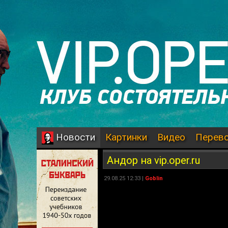
Картинки
Видео
Перев
Новости
Андор на vip.oper.ru
29.08.25 12:33 |
Goblin