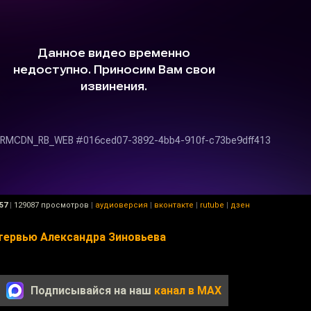
57
|
129087 просмотров
|
аудиоверсия
|
вконтакте
|
rutube
|
дзен
нтервью Александра Зиновьева
Подписывайся на наш
канал в MAX