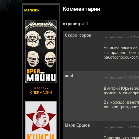
Комментарии
Магазин
cтраницы: 1
Скоро_сорок
отправлено 02.09.25 
Не имел опыта общ
как правило. Немн
работоспособност
emil
отправлено 05.09.25 
Дмитрий Юрьевич,
Магазин
ОПЕРМАЙКИ
думаю, многие зри
Вы хорошо известн
лишили гражданст
Марк Ершов
отправлено 06.09.25 
Полагаю, что тема