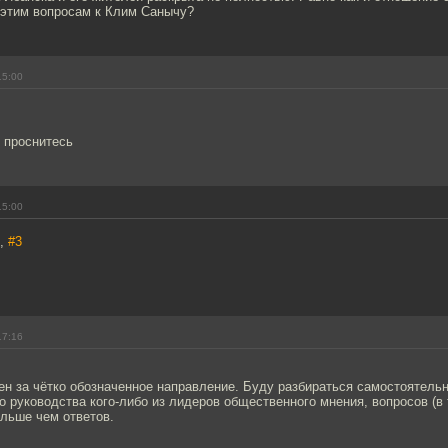
 этим вопросам к Клим Санычу?
15:00
 проснитесь
15:00
в,
#3
17:16
н за чётко обозначенное направление. Буду разбираться самостоятельн
о руководства кого-либо из лидеров общественного мнения, вопросов (в 
льше чем ответов.