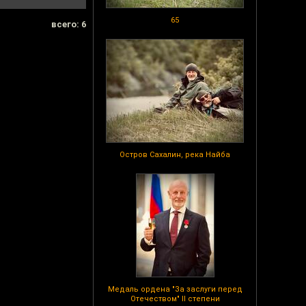
65
всего: 6
Остров Сахалин, река Найба
Медаль ордена "За заслуги перед
Отечеством" II степени