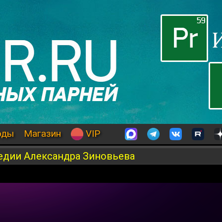
оды
Магазин
VIP
ледии Александра Зиновьева