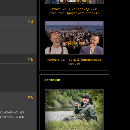
Атака БПЛА на Геленджик и
открытие Ормузского пролива
# 4
# 5
Клеопатра, часть 2: финансовое
болото
Картинки
# 6
о конечно, но
том числе и к