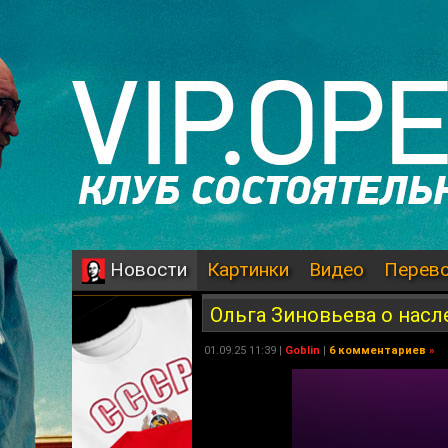
Картинки
Видео
Перев
Новости
Ольга Зиновьева о нас
01.09.25 11:39 |
Goblin
|
6 комментариев
»