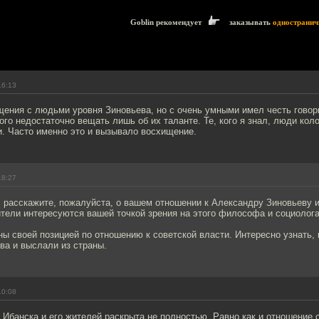
Goblin рекомендует
заказывать
одностранич
16:13
ения с людьми уровня Зиновьева, но с очень умными имел честь говори
ого недостаточно вещать лишь об их таланте. Те, кого я знал, люди кол
и. Часто именно это и вызывало восхищение.
18:27
 расскажите, пожалуйста, о вашем отношении к Александру Зиновьеву и
тели интересуются вашей точкой зрения на этого философа и социолога
ы своей позицией по отношению к советской власти. Интересно узнать, 
ва и выслали из страны.
10:08
 Ибанска и его жителей раскрыта не полностью. Равно как и отношение 