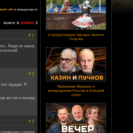
ный сайт
в megagroup.ru
всего: 6,
Goblin
: 2
# 1
О предстоящем Турнире Святого
Георгия
ть. Люди из науки,
оссальной
# 2
 его трудам. Я
Признание Меркель и
.
возвращение России в большой
спорт
как же так и почему
# 3
сталинского сокола