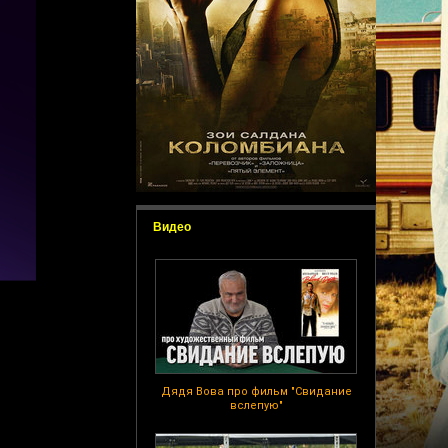
Видео
Дядя Вова про фильм "Свидание
вслепую"