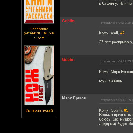
к Сталину. Или по
Goblin
отправлено 06.09.25 
Советские
Кому: emil,
#2
учебники 1940-50х
годов
27 лет раскрываю,
Goblin
отправлено 06.09.25 
Кому: Марк Ершо
куда хочешь
Марк Ершов
отправлено 06.09.25 
Кому: Goblin,
#5
Империя ножей
Весьма признателе
боюсь, без мудрог
лидерам) будет бо