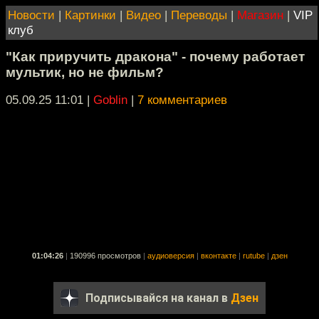
Новости
|
Картинки
|
Видео
|
Переводы
|
Магазин
|
VIP
клуб
"Как приручить дракона" - почему работает
мультик, но не фильм?
05.09.25 11:01
|
Goblin
|
7 комментариев
01:04:26
|
190996 просмотров
|
аудиоверсия
|
вконтакте
|
rutube
|
дзен
Подписывайся на канал в
Дзен