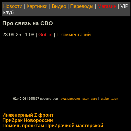
Новости
|
Картинки
|
Видео
|
Переводы
|
Магазин
|
VIP
клуб
Про связь на СВО
23.09.25 11:08
|
Goblin
|
1 комментарий
01:40:06
|
165877 просмотров
|
аудиоверсия
|
вконтакте
|
rutube
|
дзен
Инженерный Z фронт
ПриZрак Новороссии
Помочь проектам ПриZрачной мастерской