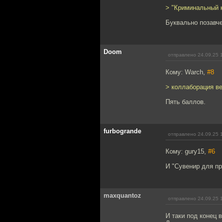
> "Криминальный 
Буквально позавче
Doom
отправлено 24.09.25 
Кому: Warch,
#8
> коллаборация в
Пять баллов.
furbogrande
отправлено 24.09.25 
Кому: gury15,
#6
И "Сувенир для пр
maxquantoz
отправлено 24.09.25 
И таки под конец 