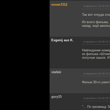
vovan3312
отправлено 24.09.25 
Так вот откуда эт
Из всего фильма, 
назад, ещё школь
Evgenij aus K.
отправлено 24.09.25 
Наблюдение номер 
из фильма «Штемп»
получше зашли. И 
stalkёr
отправлено 24.09.25 
Фильм 30-го уничт
gury15
отправлено 24.09.25 
"... По прозвищу 