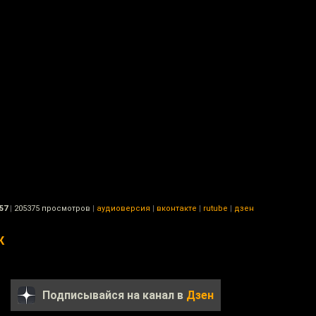
57
|
205375 просмотров
|
аудиоверсия
|
вконтакте
|
rutube
|
дзен
К
Подписывайся на канал в
Дзен