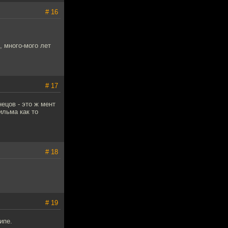
# 16
, много-мого лет
# 17
ецов - это ж мент
ильма как то
# 18
# 19
ипе.