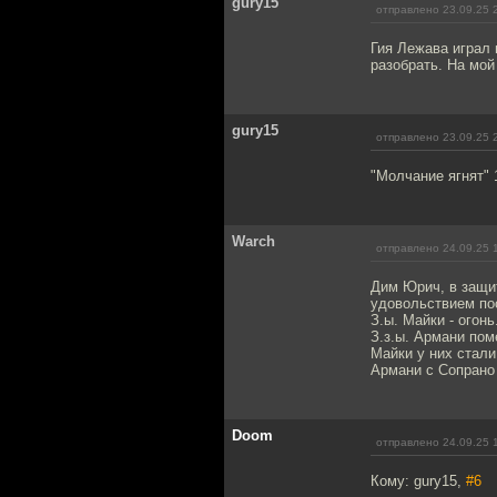
gury15
отправлено 23.09.25 
Гия Лежава играл 
разобрать. На мой
gury15
отправлено 23.09.25 
"Молчание ягнят" 
Warch
отправлено 24.09.25 
Дим Юрич, в защит
удовольствием пос
З.ы. Майки - огонь
З.з.ы. Армани пом
Майки у них стали
Армани с Сопрано 
Doom
отправлено 24.09.25 
Кому: gury15,
#6