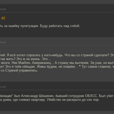
19:30
,
#2
ть за ошибку пунктуации. Буду работать над собой.
20:02
:
ей. Я всё хотел спросить у кого-нибудь. Что вы со страной сделали? Э
так жить? Это ж не жизнь. Это...
мозги. Ник МакКен. Американец... А страну мы вытянем. За уши, но выт
рог! Это я тебе обещаю. Живы будем, не помрём... ❞ Тут самое главное, 
 со Страной управились.
21:55
инации" был Александр Шишинин, бывший сотрудник ОБХСС. Был убит в
е дома, где снимал квартиру. Убийство не раскрыто до сих пор.