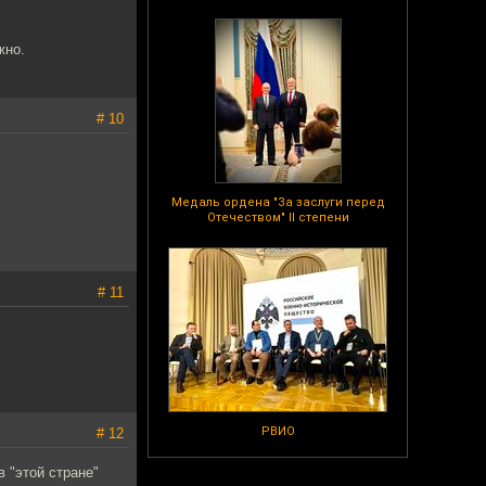
жно.
# 10
Медаль ордена "За заслуги перед
Отечеством" II степени
# 11
РВИО
# 12
 "этой стране"