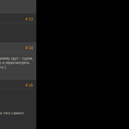
# 13
# 14
жнему крут - суров,
л и пересмотреть
сь:)
# 15
а того самого