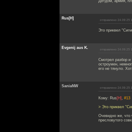
Детдом, армия, пл
Rus[H]
отправлено 24.09.25 
Это приквел "Сигм
Evgenij aus K.
отправлено 24.09.25 
Смотрел разбор и 
остроумен, немног
его не тянуло. Хо
SaniaNW
отправлено 24.09.25 
Кому: Rus
[H]
,
#13
> Это приквел "Си
Очевидно же, что 
пресловутого совк