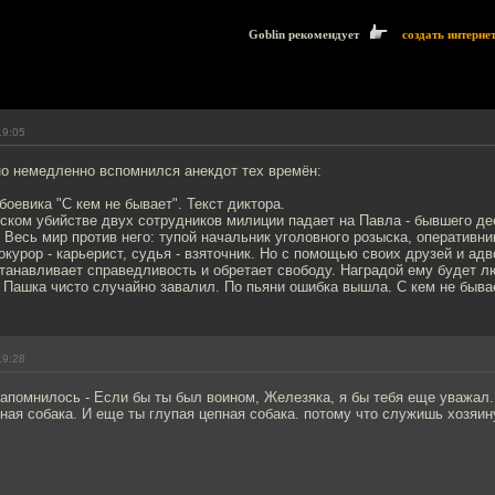
Goblin рекомендует
создать интерне
19:05
но немедленно вспомнился анекдот тех времён:
боевика "С кем не бывает". Текст диктора.
ском убийстве двух сотрудников милиции падает на Павла - бывшего де
. Весь мир против него: тупой начальник уголовного розыска, оперативни
рокурор - карьерист, судья - взяточник. Но с помощью своих друзей и адв
танавливает справедливость и обретает свободу. Наградой ему будет л
 Пашка чисто случайно завалил. По пьяни ошибка вышла. С кем не быва
19:28
апомнилось - Если бы ты был воином, Железяка, я бы тебя еще уважал.
пная собака. И еще ты глупая цепная собака. потому что служишь хозяин