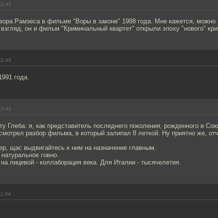
22:42
вора Рамзеса в фильме "Воры в законе" 1988 года. Мне кажется, можно
 взгляд, он и фильм "Криминальный квартет" открыли эпоху "нового" кр
22:45
1991 года.
10:41
у Глеба: я, как представитель последнего поколения, рожденного в Сою
мотрел разбор фильма, в который залипал 8 леткой. Ну приятно же, отч
.
ер, щас выдвигайтесь к ним на назначение главным.
 натуральное говно.
на лицевой - коллаборация века. Для Италии - тысячелетия.
11:04