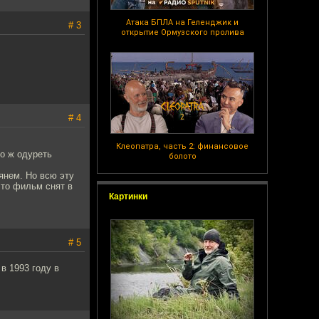
Атака БПЛА на Геленджик и
# 3
открытие Ормузского пролива
# 4
Клеопатра, часть 2: финансовое
то ж одуреть
болото
янем. Но всю эту
что фильм снят в
Картинки
# 5
 1993 году в