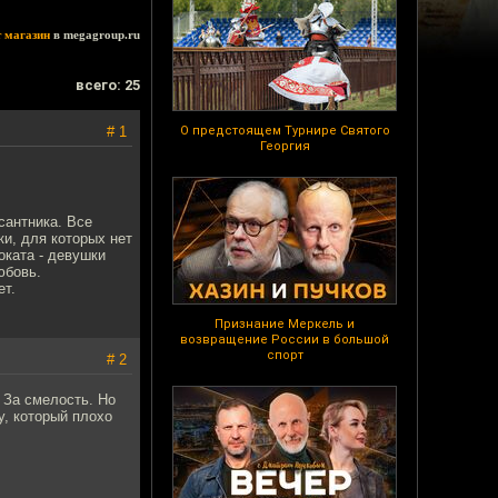
т магазин
в megagroup.ru
всего: 25
# 1
О предстоящем Турнире Святого
Георгия
сантника. Все
ки, для которых нет
оката - девушки
юбовь.
ет.
Признание Меркель и
возвращение России в большой
спорт
# 2
 За смелость. Но
у, который плохо