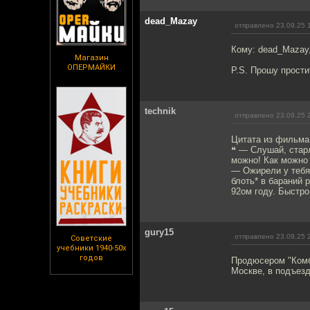
dead_Mazay
отправлено 23.09.25 
Кому: dead_Mazay
Магазин
ОПЕРМАЙКИ
P.S. Прошу прости
technik
отправлено 23.09.25 
Цитата из фильма
❝ — Слушай, старл
можно! Как можно 
— Ожирели у тебя 
блоть* в бараний 
92ом году. Быстро
gury15
отправлено 23.09.25 
Советские
учебники 1940-50х
годов
Продюсером "Комб
Москве, в подъезд