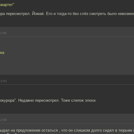
квартет"
ра пересмотрел. Йомаё. Его и тогда-то без слёз смотреть было невозмо
11:05
ека
12:01
окурора". Недавно пересмотрел. Тоже слепок эпохи.
12:50
выдал на предложение остаться , что он слишком долго сидел в тюрьме в