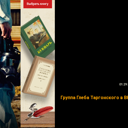
01:29:
Группа Глеба Таргонского в В