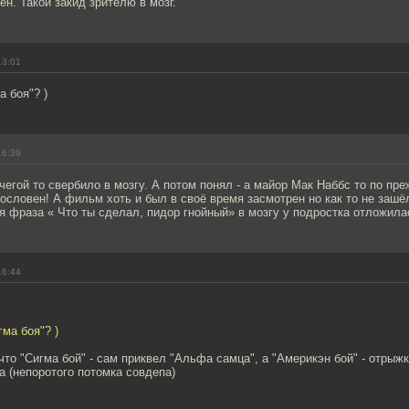
ен. Такой закид зрителю в мозг.
13:01
а боя"? )
16:39
чегой то свербило в мозгу. А потом понял - а майор Мак Наббс то по пре
ословен! А фильм хоть и был в своё время засмотрен но как то не зашё
тя фраза « Что ты сделал, пидор гнойный» в мозгу у подростка отложила
16:44
гма боя"? )
что "Сигма бой" - сам приквел "Альфа самца", а "Америкэн бой" - отрыжк
а (непоротого потомка совдепа)