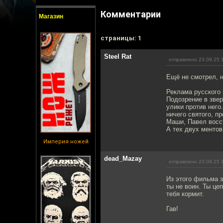
Комментарии
Магазин
cтраницы: 1
Steel Rat
отправлено 23.09.25 
Ещё не смотрел, 
Реклама русского 
Подозрение в звер
улики против него
ничего святого, п
Маши, Павел восс
А тех двух ментов
Империя ножей
dead_Mazay
отправлено 23.09.25 
Из этого фильма з
ты не воин. Ты це
тебя кормит.
Гав!