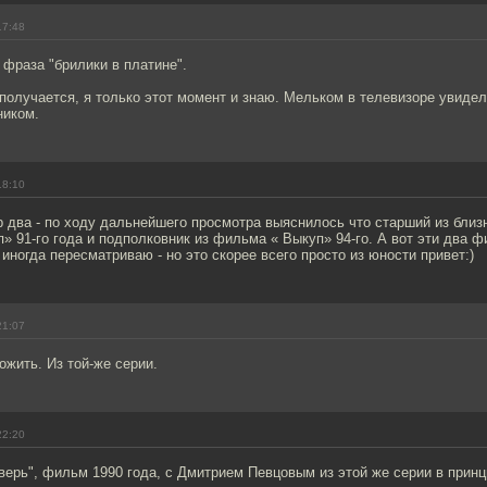
17:48
а фраза "брилики в платине".
получается, я только этот момент и знаю. Мельком в телевизоре увидел
ником.
18:10
два - по ходу дальнейшего просмотра выяснилось что старший из близн
 91-го года и подполковник из фильма « Выкуп» 94-го. А вот эти два ф
иногда пересматриваю - но это скорее всего просто из юности привет:)
21:07
ожить. Из той-же серии.
22:20
Зверь", фильм 1990 года, с Дмитрием Певцовым из этой же серии в принц