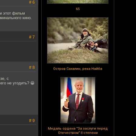
# 6
65
 и этот фильм
иминального кино.
# 7
# 8
Остров Сахалин, река Найба
зе, с
его не угодить? 😀
# 9
Медаль ордена "За заслуги перед
Отечеством" II степени