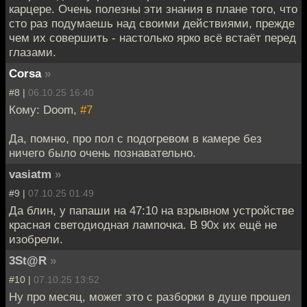
карцере. Очень полезны эти знания в плане того, что
сто раз подумаешь над своими действиями, прежде
чем их совершить - настолько ярко всё встаёт перед
глазами.
Corsa
»
#8 |
06.10.25 16:40
Кому: Doom,
#7
Да, помню, про пол с подогревом в камере без
ничего было очень познавательно.
vasiatm
»
#9 |
07.10.25 01:49
Да блин, у папаши на 47:10 на взрывном устройстве
красная светодиодная лампочка. В 90х их ещё не
изобрели.
3St@R
»
#10 |
07.10.25 13:52
Ну про месяц, может это с разборки в душе прошел