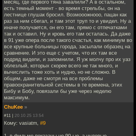
месяц, где первого тяна завалили? А в остальном,
есть темный момент - во время стрельбы, он на
лестнице глушак бросил. Возмооожнооо, пацан как
раз за ним сбегал, и там этот труп то и увидел. Ну а
иначе получается, он его там, прямо с отпечатками
так и оставил. Ну и кровь его там осталась. Да даже
в 91 уже опера после такого счастья, как минимум во
все крупные больницы города, засылали образец на
сравнение. И это еще с учетом, что их там все
подряд видели, и запомнили. Я уж молчу про их уаз
облезлый, которых скорее всего не так много, и
вычислить тоже хоть и нудно, но не сложно. В
общем, даже не смотря на все проблемы
правоохранительной системы в те времена, этих
Бибу и Бобу, повязали бы уже через неделю
максимум.
ChuKee
»
#11 |
20.10.25 13:54
Кому: vasiatm,
#9
1. в фильме показаны не 90-ые, а нулевые.