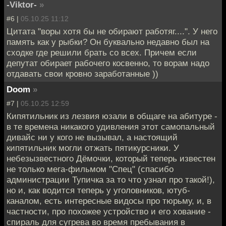
-Viktor-
»
#6 |
05.10.25 11:12
Цитата "воры хотя бы не обирают работяг....". У него
память как у рыбки? Он буквально недавно был на
сходке где решили брать со всех. Причем если
депутат обирает рабочего косвенно, то ворам надо
отдавать свои кровно заработанные ))
Doom
»
#7 |
05.10.25 12:59
Кипятильник из лезвия юзали в общаге на абитуре -
в те времена никакого удивления этот самопальный
дивайс ни у кого не вызывал, а настоящий
кипятильник могли отжать пятикурсники. У
небезызвестного Дёмочки, который теперь известен
не только мега-фильмом "Спец" (спасибо
администрации Тупичка за то что узнал про такой!),
но и, как водится теперь у уголовников, ютуб-
каналом, есть интересные видосы про тюрьму, и, в
частности, про похожее устройство и его хование -
спираль для сугрева во время пребывания в