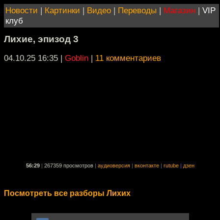
Новости
|
Картинки
|
Видео
|
Переводы
|
Магазин
|
VIP
клуб
Лихие, эпизод 3
04.10.25 16:35
|
Goblin
|
11 комментариев
56:29
|
267359 просмотров
|
аудиоверсия
|
вконтакте
|
rutube
|
дзен
Посмотреть все разборы Лихих