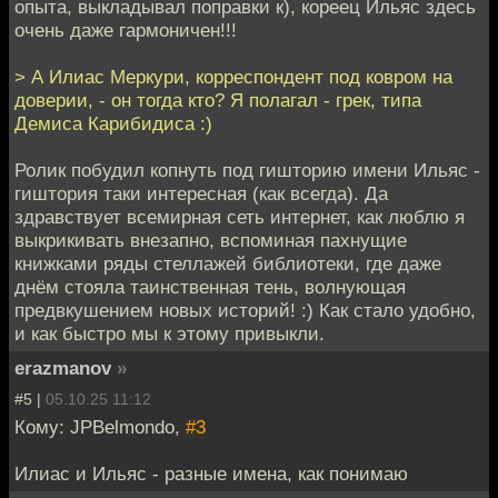
опыта, выкладывал поправки к), кореец Ильяс здесь
очень даже гармоничен!!!
> А Илиас Меркури, корреспондент под ковром на
доверии, - он тогда кто? Я полагал - грек, типа
Демиса Карибидиса :)
Ролик побудил копнуть под гишторию имени Ильяс -
гиштория таки интересная (как всегда). Да
здравствует всемирная сеть интернет, как люблю я
выкрикивать внезапно, вспоминая пахнущие
книжками ряды стеллажей библиотеки, где даже
днём стояла таинственная тень, волнующая
предвкушением новых историй! :) Как стало удобно,
и как быстро мы к этому привыкли.
erazmanov
»
#5 |
05.10.25 11:12
Кому: JPBelmondo,
#3
Илиас и Ильяс - разные имена, как понимаю