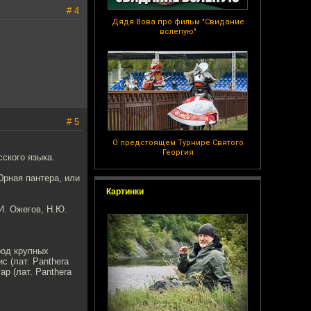
# 4
Дядя Вова про фильм "Свидание
вслепую"
# 5
О предстоящем Турнире Святого
Георгия
ского языка.
0рная пантера, или
Картинки
И. Ожегов, Н.Ю.
род крупных
 (лат. Panthera
уар (лат. Panthera