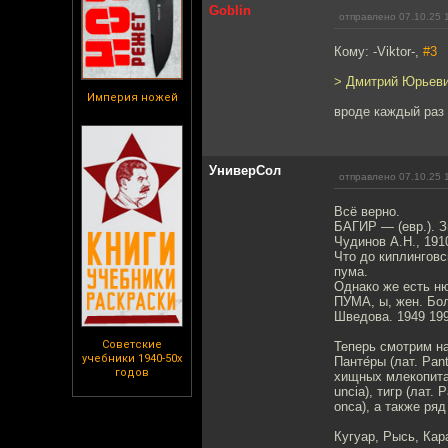
Goblin
отправлено 07.10.25 
Кому: -Viktor-,
#3
> Дмитрий Юрьеви
Империя ножей
вроде каждый раз
УниверСол
отправлено 07.10.25 
Всё верно.
БАГИР — (евр.). З
Чудинов А.Н., 1910
Что до киплинговс
пума.
Однако же есть н
ПУМА, ы, жен. Бол
Шведова. 1949 19
Советские
Теперь смотрим на
учебники 1940-50х
Панте́ры (лат. Pan
годов
хищных млекопита
uncia), тигр (лат. 
onca), а также ря
Кугуар, Рысь, Кар