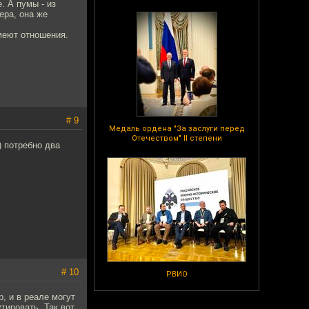
. А пумы - из
ера, она же
имеют отношения.
# 9
Медаль ордена "За заслуги перед
Отечеством" II степени
) потребно два
# 10
РВИО
р, и в реале могут
тировать. Так вот,