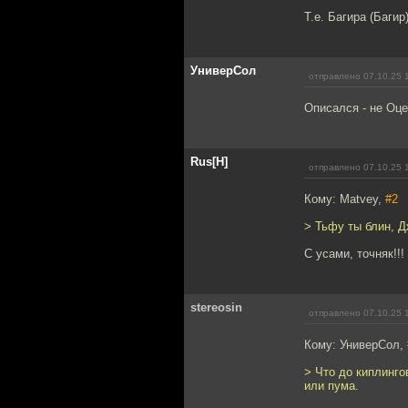
Т.е. Багира (Баги
УниверСол
отправлено 07.10.25 
Описался - не Оце
Rus[H]
отправлено 07.10.25 
Кому: Matvey,
#2
> Тьфу ты блин, Д
С усами, точняк!!!
stereosin
отправлено 07.10.25 
Кому: УниверСол,
> Что до киплинго
или пума.