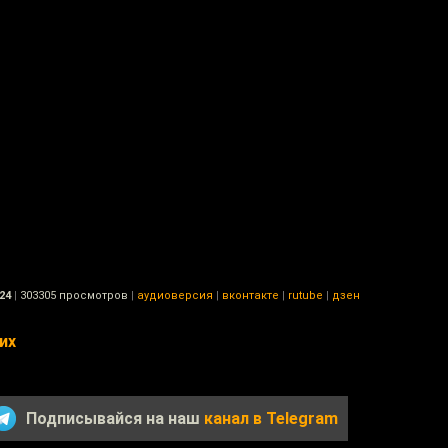
24
|
303305 просмотров
|
аудиоверсия
|
вконтакте
|
rutube
|
дзен
их
Подписывайся на наш
канал в Telegram