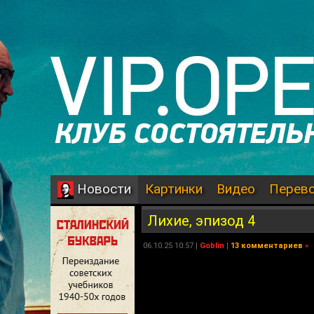
Картинки
Видео
Перев
Новости
Лихие, эпизод 4
06.10.25 10:57 |
Goblin
|
13 комментариев
»