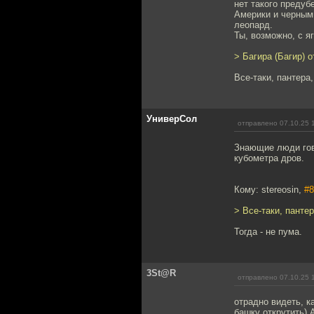
нет такого предуб
Америки и черными
леопард.
Ты, возможно, с я
> Багира (Багир) о
Все-таки, пантера,
УниверСол
отправлено 07.10.25 
Знающие люди гово
кубометра дров.
Кому: stereosin,
#8
> Все-таки, пантер
Тогда - не пума.
3St@R
отправлено 07.10.25 
отрадно видеть, к
башку открутить) 