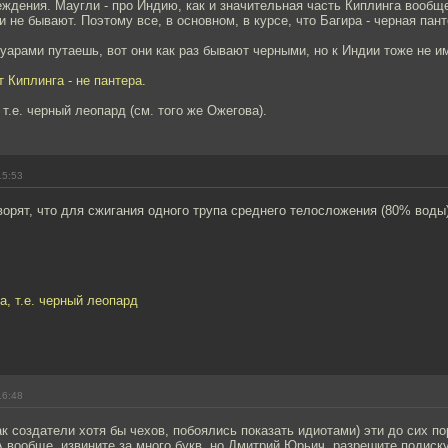
еждения. Маугли - про Индию, как и значительная часть Киплинга вообще
 не бывают. Поэтому все, в основном, в курсе, что Багира - черная пант
гуарами путаешь, вот они как раз бывают черными, но к Индии тоже не 
т Киплинга - не пантера.
 т.е. черный леопард (см. того же Ожегова).
15:53
рят, что для сжигания одного трупа среднего телосложения (80% воды
а, т.е. черный леопард
16:48
ак создатели хотя бы чехов, побоялись показать идиотами) эти до сих по
А вообще, извините за много букв, но Дмитрий Юрьич, разрешите подиску