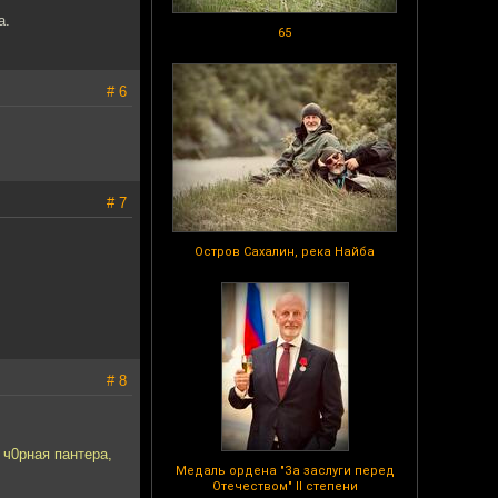
а.
65
# 6
# 7
Остров Сахалин, река Найба
# 8
 ч0рная пантера,
Медаль ордена "За заслуги перед
Отечеством" II степени