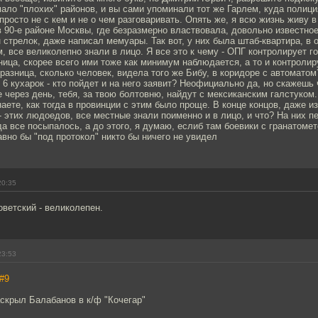
мало "плохих" районов, и вы сами упоминали тот же Гарлем, куда полиц
 просто не с кем и не о чем разговаривать. Опять же, я всю жизнь живу 
 90-е районе Москвы, где безразмерно властвовала, довольно известное
 стрелок, даже написал мемуары. Так вот, у них была штаб-квартира, в
м, все великолепно знали в лицо. Я все это к чему - ОПГ контролирует го
иница, скорее всего ими тоже как минимум наблюдается, а то и контролир
 разница, сколько человек, видела того же Бибу, в коридоре с автоматом
 6 кухарок - кто пойдет и на него заявит? Неофициально да, но скажешь
 через день, тебя, за твою болтовню, найдут с мексиканским галстуком.
аете, как тогда в провинции с этим было проще. В конце концов, даже из
- этих людоедов, все местные знали поименно и в лицо, и что? На них п
да все посыпалось, а до этого, я думаю, еслиб там боевики с гранатоме
авно бы "под протокол" никто бы ничего не увидел
20:35
оветский - великолепен.
23:53
#9
скрыл Балабанов в к/ф "Кочегар"