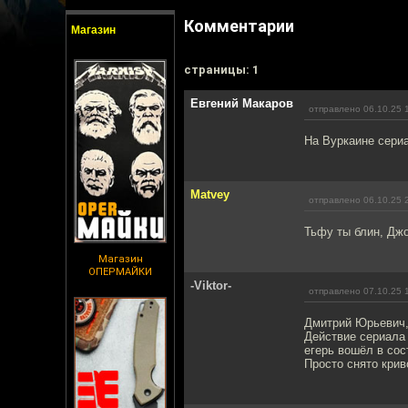
Комментарии
Магазин
cтраницы: 1
Евгений Макаров
отправлено 06.10.25 
На Вуркаине сериа
Matvey
отправлено 06.10.25 
Тьфу ты блин, Джо
Магазин
ОПЕРМАЙКИ
-Viktor-
отправлено 07.10.25 
Дмитрий Юрьевич,
Действие сериала 
егерь вошёл в сос
Просто снято крив