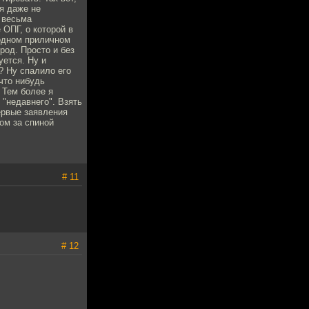
ия даже не
в весьма
 ОПГ, о которой в
 одном приличном
род. Просто и без
уется. Ну и
? Ну спалило его
 что нибудь
 Тем более я
 "недавнего". Взять
ервые заявления
том за спиной
# 11
# 12