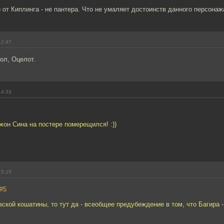
р) от Киплинга - не пантера. Что не умаляет достоинств данного персонаж
12:47
ол, Оцелот.
14:33
жон Сина на постере померещился! :))
15:15
#5
вской кошатины, то тут да - всеобщее предубеждение в том, что Багира -