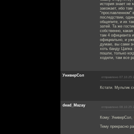
история знает не 
заезжает, ибо там
"прославленном" в
последствии, один
общепите, и их та
затей. Та же гост
собственно, какая
там 4 официанта и
официально, и уже
думаю, вы сами зн
хоть банду Цапка 
пошли, только ког
ходили, там все р
УниверСол
отправлено 07.10.25 
Кстати. Мультик с
dead_Mazay
отправлено 08.10.25 
Кому: УниверСол,
Тему прекрасно ра