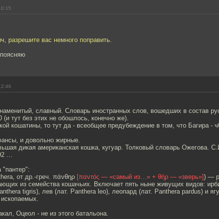
10:15
ч, разрешите вас немного поправить.
 поясняю
12:46
наменитый, славный. Словарь иностранных слов, вошедших в состав рус
 (и тут без этих не обошлось, конечно же).
кой кошатины, то тут да - всеобщее предубеждение в том, что Багира - ч
юансы, и довольно жирные.
ьшая дикая американская кошка, кугуар. Толковый словарь Ожегова. С.
92 …
 "пантер":
thera, от др.-греч. πάνθηρ
[παντός — «самый из…» + θήρ — «зверь»]
) — 
ющих из семейства кошачьих. Включает пять ныне живущих видов: ирбис
Panthera tigris), лев (лат. Panthera leo), леопард (лат. Panthera pardus) и яг
д ископаемых.
акал, Оцеол - не из этого батальона.