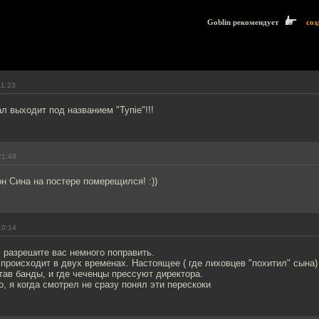
Goblin рекомендует
соз
11:23
л выходит под названием "Тупie"!!!
21:48
н Сина на постере померещился! :))
10:14
 разрешите вас немного поправить.
происходит в двух временах. Настоящее ( где лиховцев "похитил" сына) 
тав банды, и где чеченцы прессуют директора.
о, я когда смотрел не сразу понял эти перескоки