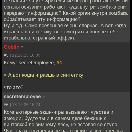
осязания? Слух? Зрительные нервы работают? Если
органы осязания работают, куда внутри зомбака они
передают информацию? Какой орган внутри зомбака
обрабатывает эту информацию?
Ну и т.д. Сама вселенная очень спорная. А вот когда
играешь в синтетику, всё смотрится вполне себе
играбельно, странный эффект.
Goblin
»
#5 |
12.10.25 16:09
Кому: secretemployee,
#4
> А вот когда играешь в синтетику
что это?
secretemployee
»
#6 |
13.10.25 15:24
Компьютерные экшн-игры вызывают чувства и
эмоции, будто ты и в самом деле бежишь с
винтовкой по зимнему лесу, не вставая со стула.
Чувства и ощущения не настоящие, искусственные