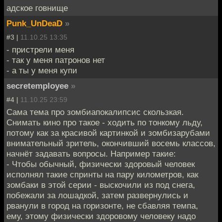
адское говнище
Punk_UnDeaD
»
#3 |
11.10.25 13:35
- пристрели меня
- так у меня патронов нет
- а ты у меня купи
secretemployee
»
#4 |
11.10.25 23:59
Сама тема про зомбиапокалипсис скользкая.
Снимать кино про такое - ходить по тонкому льду,
потому как за красивой картинкой и зомбизарубами
внимательный зритель, окончивший восемь классов,
начнёт задавать вопросы. Например такие:
- Чтобы обычный, физически здоровый человек
исполнял такие спринты на пару километров, как
зомбаки в этой серии - выскочили из под снега,
побежали за лошадкой, затем развернулись и
рванули в город на горизонте, не сбавляя темпа,
ему, этому физически здоровому человеку надо