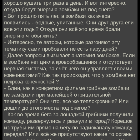
хорошо кушать три раза в день. И вот интересно,
откуда берут энергию зомбаки из под снега?
- Вот прошло пять лет, а зомбаки как вчера
появились - бодрые, упитанные. Они друг друга ели
все эти годы? Откуда они всё это время брали
энергию чтобы жить?
- Интересно, те авторы, которые разгоняют эту
тематику сами пробовали не есть пару дней?
- Далее вопросы вызывает анатомия зомбаков. Если
в зомбаче нет цикла кровообращения и отсутствует
нервная система, за счёт чего он управляет своими
конечностями? Как так происходит, что у зомбака нет
некроза конечностей ?
- Блин, как в конкретном фильме грибные зомбачи
не замёрзли при малейшей отрицательной
температуре? Они что, всё же теплокровные? Или
дошли до этого места под снегом?
- Как во время бега за лошадкой грибники получили
команду, развернулись и рванули в город? Корешок
из трубы им прямо на бегу по радиоканалу команду
передал? Или всё же присутствуют какие то органы