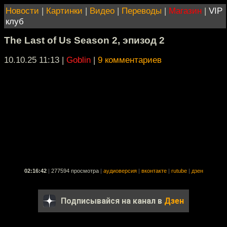
Новости
|
Картинки
|
Видео
|
Переводы
|
Магазин
|
VIP
клуб
The Last of Us Season 2, эпизод 2
10.10.25 11:13
|
Goblin
|
9 комментариев
02:16:42
|
277594 просмотра
|
аудиоверсия
|
вконтакте
|
rutube
|
дзен
Подписывайся на канал в
Дзен