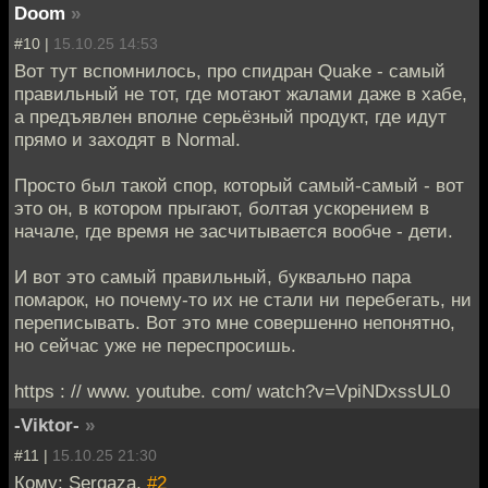
Doom
»
#10 |
15.10.25 14:53
Вот тут вспомнилось, про спидран Quake - самый
правильный не тот, где мотают жалами даже в хабе,
а предъявлен вполне серьёзный продукт, где идут
прямо и заходят в Normal.
Просто был такой спор, который самый-самый - вот
это он, в котором прыгают, болтая ускорением в
начале, где время не засчитывается вообче - дети.
И вот это самый правильный, буквально пара
помарок, но почему-то их не стали ни перебегать, ни
переписывать. Вот это мне совершенно непонятно,
но сейчас уже не переспросишь.
https : // www. youtube. com/ watch?v=VpiNDxssUL0
-Viktor-
»
#11 |
15.10.25 21:30
Кому: Sergaza,
#2