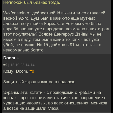
Неплохой был бизнес тогда.
Wolfenstein от доблестной id выкатили со стапелей
весной 92-го, Дум был в каких-то ещё мутных
альфах, но у шайки Кармака и Ромеры уже была
пара 3d вполне уже в продаже, возможно в них играл
этот покупатель? Всякие Дангероуз Дэйвы мы не
имеем в виду, там были какие-то Tank - вот уже
убей, не помню. Но 15 дюймов в 91-м -это как-то
ненормально богато.
Doom
»
#9 |
15.10.25 14:14
Кому: Doom,
#8
Защитный экран и кактус в подарок.
Экраны, эти, кстати - с проводками с крабами на
концах - просто снимали статическое напряжение с
чудовищно ядовитых, во всех отношениях, моников,
а вовсе не защищали глаза.