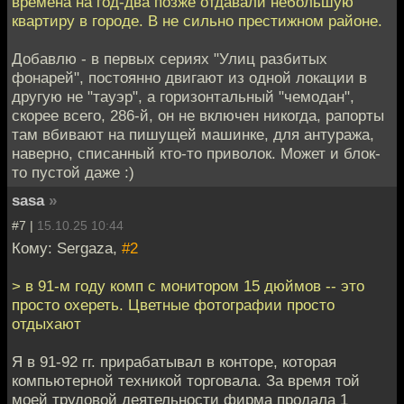
времена на год-два позже отдавали небольшую
квартиру в городе. В не сильно престижном районе.
Добавлю - в первых сериях "Улиц разбитых
фонарей", постоянно двигают из одной локации в
другую не "тауэр", а горизонтальный "чемодан",
скорее всего, 286-й, он не включен никогда, рапорты
там вбивают на пишущей машинке, для антуража,
наверно, списанный кто-то приволок. Может и блок-
то пустой даже :)
sasa
»
#7 |
15.10.25 10:44
Кому: Sergaza,
#2
> в 91-м году комп с монитором 15 дюймов -- это
просто охереть. Цветные фотографии просто
отдыхают
Я в 91-92 гг. прирабатывал в конторе, которая
компьютерной техникой торговала. За время той
моей трудовой деятельности фирма продала 1