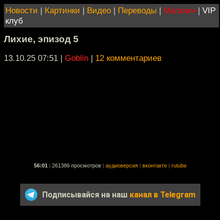
Новости
|
Картинки
|
Видео
|
Переводы
|
Магазин
|
VIP
клуб
Лихие, эпизод 5
13.10.25 07:51
|
Goblin
|
12 комментариев
56:01
|
261386 просмотров
|
аудиоверсия
|
вконтакте
|
rutube
Подписывайся на наш
канал в Telegram