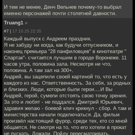
И тем не менее, Денч Вельнев почему-то выбрал
именно персонажей почти столетней давности.
Truang1
»
#7 |
17.10.25 22:35
Каждый выпуск с Андреем праздник.
Я не забуду ни когда, как будучи отпускником, и
наконец премьера "28 панфиловцев" в кинотеатре "
Спартак"- считается лучшим в городе Воронеже. 11
часов утра, половина зала. Несмотря ни что,
половина. А там зал на 300+.
Андрей, вы зацепили своей картиной то, что есть у
каждого из нас. Ответственность. За себя, за родных
и близких. Люди, которые были герои....И Вы
Андрей, герой, сумели отстоять свою точку зрения.
За это и любят - не поддался. Дмитрий Юрьевич,
здравия желаю - боевой клич крикнул - сбор. А там и
министерства начали подключаться. Да, фильм
произвёл настоящий фурор, среди тех, кто со мной
общается. Не смотря на то, что его хотели в прокат
не пускать. Дожали. Пойду пересматривать.