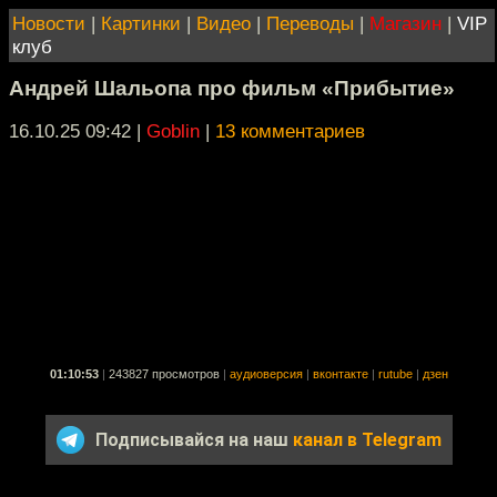
Новости
|
Картинки
|
Видео
|
Переводы
|
Магазин
|
VIP
клуб
Андрей Шальопа про фильм «Прибытие»
16.10.25 09:42
|
Goblin
|
13 комментариев
01:10:53
|
243827 просмотров
|
аудиоверсия
|
вконтакте
|
rutube
|
дзен
Подписывайся на наш
канал в Telegram