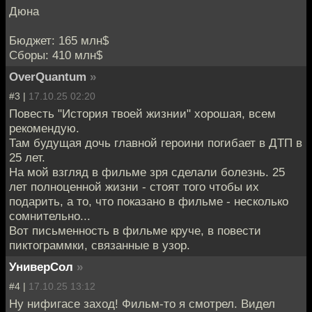
Дюна
Бюджет: 165 млн$
Сборы: 410 млн$
OverQuantum
»
#3 |
17.10.25 02:20
Повесть "История твоей жизнии" хорошая, всем
рекомендую.
Там будущая дочь главной героини погибает в ДТП в
25 лет.
На мой взгляд в фильме зря сделали болезнь. 25
лет полноценной жизни - стоят того чтобы их
подарить, а то, что показано в фильме - несколько
сомнительно...
Вот письменность в фильме круче, в повести
пиктограммки, связанные в узор.
УниверСол
»
#4 |
17.10.25 13:12
Ну нифигасе заход! Фильм-то я смотрел. Видел