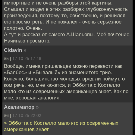
импортные и не очень разборы этой картины.
Слышал и видел в этих разборах глубоконаучность
произведения, поэтому-то, собственно, и решился
его просмотреть. И не пожалел - очень серьёзное
полотно. Очень.
А тут и рассказ от самого А.Шальопы. Моё почтение.
Начинаю просмотр.
Cidavin
»
#5 |
17.10.25 17:48
Вообще, имена пришельцев можно перевести как
«Балбес» и «Бывалый» из знаменитого трио.
Конечно, большинство молодых вряд ли поймут, о
ком речь, но, мне кажется, и Эбботта с Костелло
мало кто из современных американцев знает. Как по
мне, хорошая аналогия.
Акалиматор
»
#6 |
17.10.25 22:02
> Эбботта с Костелло мало кто из современных
американцев знает