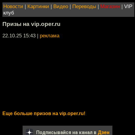
Новости
|
Картинки
|
Видео
|
Переводы
|
Магазин
|
VIP
клуб
Призы на vip.oper.ru
22.10.25 15:43
|
реклама
Еще больше призов на vip.oper.ru!
Подписывайся на канал в
Дзен