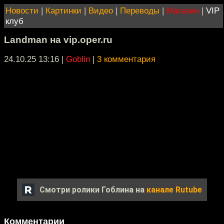
Новости
|
Картинки
|
Видео
|
Переводы
|
Магазин
|
VIP
клуб
Landman на vip.oper.ru
24.10.25 13:16
|
Goblin
|
3 комментария
Смотри ролики Гоблина на
канале Rutube
Комментарии