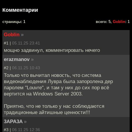
Комментарии
cтраницы: 1
всего: 5,
Goblin
: 1
Goblin
»
#1 |
05.11.25 23:41
мощно задвинул, комментировать нечего
erazmanov
»
#2 |
06.11.25 10:43
Только что вычитал новость, что система
видеонаблюдения Лувра была запоролена дер
паролем "Louvre", и там у них до сих пор всё
вертится на Windows Server 2003.
Приятно, что не только у нас соблюдаются
традиционные айтишные ценности!!!
3APA3A
»
#3 |
06.11.25 12:36