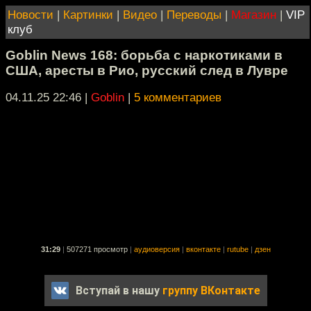
Новости
|
Картинки
|
Видео
|
Переводы
|
Магазин
|
VIP
клуб
Goblin News 168: борьба с наркотиками в
США, аресты в Рио, русский след в Лувре
04.11.25 22:46
|
Goblin
|
5 комментариев
31:29
|
507271 просмотр
|
аудиоверсия
|
вконтакте
|
rutube
|
дзен
Вступай в нашу
группу ВКонтакте