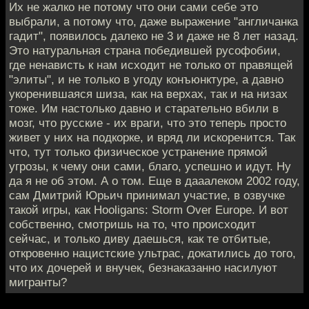
Их не жалко не потому что они сами себе это
выбрали, а потому что, даже выражение "англичанка
гадит", появилось далеко не 3 и даже не 8 лет назад.
Это натуральная страна победившей русофобии,
где ненависть к нам исходит не только от правящей
"элиты", и не только в угоду конъюнктуре, а давно
укоренившаяся шиза, как на верхах, так и на низах
тоже. Им настолько давно и старательно вбили в
мозг, что русские - их враги, что это теперь просто
живет у них на подкорке, и вряд ли искоренится. Так
что, тут только физическое устранение прямой
угрозы, к чему они сами, благо, успешно и идут. Ну
да я не об этом. А о том. Еще в дааалеком 2002 году,
сам Дмитрий Юрьич принимал участие, в озвучке
такой игры, как Hooligans: Storm Over Europe. И вот
собственно, смотришь на то, что происходит
сейчас, и только диву даешься, как те отбитые,
откровенно нацистские ультрас, докатились до того,
что их дочерей и внучек, безнаказанно насилуют
мигранты?