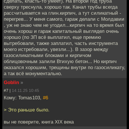
сделать, класть-то умеет). На второй год труба
сверху треснула, хорошо так. Канал трубы всегда
рассчитывается на глин.кирпич, а тут силикатный -
перегрев... У меня самого, гараж делали с Молдавии
, уж не знаю чем не угодил...кирпич на то время был
очень хорош и гараж капитальный выглядел очень
хорошо (по ЗП всё выплатил, еще премию
вытребовали, также заплатил, часть инструмента
моего истребовали, увезли...). В зазор между
газосиликатными блоками и кирпичом
облицовочным залили Втихую бетон... Но кирпич
оказался хорошим, трещины внутри по газосиликату,
а так всё монументально.
Goblin
»
#7 |
14.11.25 10:45
Кому: Tomas103,
#6
> Это раньше было.
вы не поверите, книга XIX века