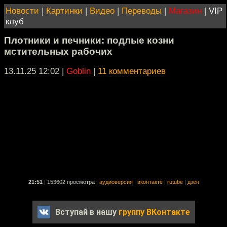
Новости
|
Картинки
|
Видео
|
Переводы
|
Магазин
|
VIP
клуб
Плотники и печники: подлые козни
мстительных рабочих
13.11.25 12:02
|
Goblin
|
11 комментариев
21:51
|
153602 просмотра
|
аудиоверсия
|
вконтакте
|
rutube
|
дзен
Вступай в нашу
группу ВКонтакте