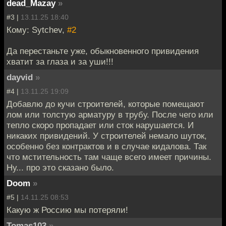
dead_Mazay
»
#3 |
13.11.25 18:40
Кому: Sytchev,
#2
Да перестаньте уже, обыкновенного привидения
хватит за глаза и за уши!!!
dayvid
»
#4 |
13.11.25 19:09
Добавлю до кучи строителей, которые помещают
лом или толстую арматуру в трубу. После чего или
тепло скоро пропадает или сток нарушается. И
никаких привидений. У строителей немало шуток,
особенно без контрактов и в случае кидалова. Так
что мстительность там чаще всего имеет причины.
Ну... про это сказано было.
Doom
»
#5 |
14.11.25 08:53
Какую ж Россию мы потеряли!
Tomas103
»