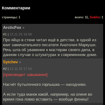
Комментарии
cтраницы: 1
всего: 11,
Goblin
: 1
ArcticFox
»
#1 |
13.11.25 16:58
Про яйцо в стене читал ещё в детстве, в одной из
книг замечательного писателя Анатолия Маркуши.
Речь шла об уважении к мастерам своего дела, в
данном случае о штукатурах в современном доме.
Sytchev
»
#2 |
13.11.25 17:54
[производит завывания]
Насчёт бутылочного горлышка — находчиво.
А если туда манок какой, например, на оленя во
время гона ловко вставить — вообще финиш!