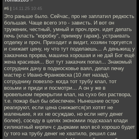
#6 |
14.11.25 10:45
Это раньше было. Сейчас, про не заплатил редкость
большая. Чаще всего это - зависть. И вот он
труженик, честный, умный и проч.проч. идет делать
печь (класть "коробку", примеру гараж), устраивать
отделку и проч. Приходит и видит, хозяин торгуется
и снижает цену, ну что тут поделаешь... А деньжищ у
заказчика прорва, машина хорошая и не дай Бог ещё
жена красивая... Вот тут заказчик попал... Знакомый
сотрудник дачу в подмосковье ваял, делал печку
мастер с Ивано-Франковска (10 лет назад),
сотруднику повезло- когда тот трубу клал, тот
возьми и приди и посмотри... А он у же в
кровельном перекрытии клал, на сухо без раствора,
т.е. пожар был бы обеспечен. Нынешние остро
реагируют, если цена снижается(зп хотят не
маленькие, я их не осуждаю, но если нету денег
более), соседу в целях экономии подсказал клади
силикатный кирпич с дырками мол всё хорошо будет
(у того на трубу денег не хватило, решил сам