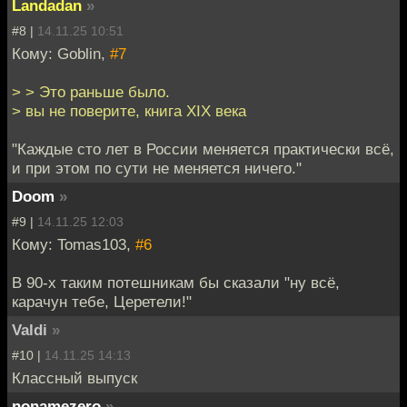
Landadan
»
#8 |
14.11.25 10:51
Кому: Goblin,
#7
> > Это раньше было.
> вы не поверите, книга XIX века
"Каждые сто лет в России меняется практически всё,
и при этом по сути не меняется ничего."
Doom
»
#9 |
14.11.25 12:03
Кому: Tomas103,
#6
В 90-х таким потешникам бы сказали "ну всё,
карачун тебе, Церетели!"
Valdi
»
#10 |
14.11.25 14:13
Классный выпуск
nonamezero
»