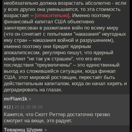
необязательно должна возрастать абсолютно - если
у всех других она уменьшается, то эта стоимость
возрастает –
[относительно]
. Именно поэтому
финансовый капитал США объективно
заинтересован в разжигании войн по всему миру
(что он сочетает с попытками "наказания" неугодных
ему стран – наказания войной и разрушением),
именно поэтому они бредят ядерным
апокалипсисом, регулярно пишут, что ядерный
конфликт "не так уж страшен", что его его
последствия "преувеличены" – это единственный
выход из сложившейся ситуации, когда финкап
США, этот мировой ростовщик, перестаёт быть
действительным капиталом, когда он начал хиреть и
деградировать на глазах.
mrFlam1k
»
#12 |
20.11.25 08:19
Кажется, что Скотт Риттер достаточно трезво
смотрит на вещи, это радует.
Товарищ Шурик
»