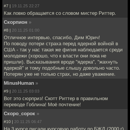
#7 |
19.11.25 22:27
Как ловко обращается со словом мистер Риттер.
Скорпион
»
#8 |
20.11.25 01:00
Отличное интервью, спасибо, Дим Юрич!
По поводу потери страха перед ядерной войной в
США - так у нас такая же фигня наблюдается среди
молодежи (хорошо, что к власти они пока не
пришли). Высказывания вроде "ядерка", "жахнуть
ядеркой" и тому подобные слышу довольно часто.
Потерян уже не только страх, но даже уважение.
MinusHuman
»
#9 |
20.11.25 03:03
Вот это сюрприз! Скотт Риттер в правильном
переводе Гоблина! Моё почтение!
Скоро_сорок
»
#10 |
20.11.25 06:47
На 3 курсе писали курсовую работу по БЖД (2000 г).