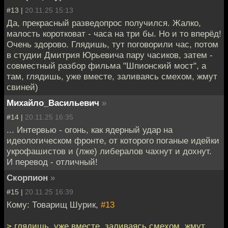
#13 |
20.11.25 15:13
Да, прекрасный разведопрос получился. Жалко,
малость коротковат - часа на три бы. Но и то вперёд!
Очень здорово. Глядишь, тут поговорили час, потом
в студии Дмитрия Юрьевича пару часиков, затем -
совместный разбор фильма "Шпионский мост", а
там, глядишь, уже вместе, заливаясь смехом, жмут
свиней)
Михайло_Васильевич
»
#14 |
20.11.25 16:35
... Интервью - огонь, как ядерный удар на
идеологическом фронте, от которого поганые идейки
укрофашистов и (лже) либералов чахнут и дохнут.
И перевод - отличный!
Скорпион
»
#15 |
20.11.25 16:39
Кому: Товарищ Шурик,
#13
> глядишь, уже вместе, заливаясь смехом, жмут