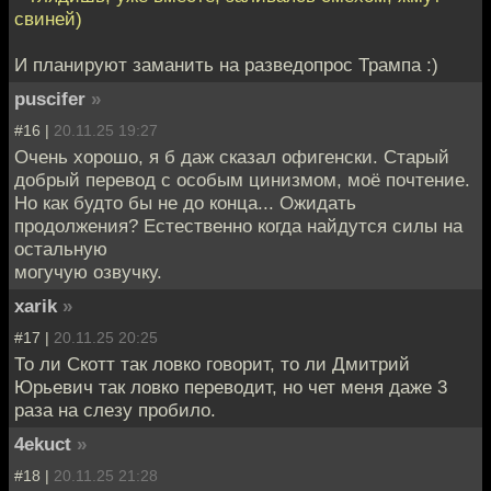
свиней)
И планируют заманить на разведопрос Трампа :)
puscifer
»
#16 |
20.11.25 19:27
Очень хорошо, я б даж сказал офигенски. Старый
добрый перевод с особым цинизмом, моё почтение.
Но как будто бы не до конца... Ожидать
продолжения? Естественно когда найдутся силы на
остальную
могучую озвучку.
xarik
»
#17 |
20.11.25 20:25
То ли Скотт так ловко говорит, то ли Дмитрий
Юрьевич так ловко переводит, но чет меня даже 3
раза на слезу пробило.
4ekuct
»
#18 |
20.11.25 21:28