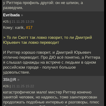
у Риттера профиль другой: он не шпион, а
разведчик.
Evribada
»
#25 |
21.11.25 13:29
Кому: xarik,
#17
> То ли Скотт так ловко говорит, то ли Дмитрий
Юрьевич так ловко переводит
И Риттер хорошо говорит, и Дмитрий Юрьевич
отлично переводит. Про ДЮ всё понятно, а Риттера
я слышал однажды на встрече с людьми в одном
российском городе - получил большое
удовольствие.
3St@R
»
#26 |
21.11.25 15:22
катастрофически мало! мистер Риттер конечно
занятой человек, но надеюсь, тоже заинтересован
продолжать подобные интервью и разговоры, плюс