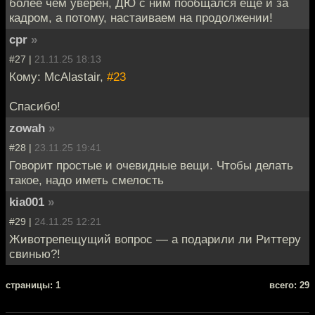
более чем уверен, ДЮ с ним пообщался еще и за
кадром, а потому, настаиваем на продолжении!
cpr
»
#27 |
21.11.25 18:13
Кому: McAlastair,
#23
Спасибо!
zowah
»
#28 |
23.11.25 19:41
Говорит простые и очевидные вещи. Чтобы делать
такое, надо иметь смелость
kia001
»
#29 |
24.11.25 12:21
Животрепещущий вопрос — а подарили ли Риттеру
свинью?!
cтраницы: 1
всего: 29