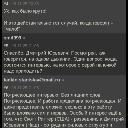
#4 |
19.11.25 20:33
Ух, как было круто!
И это действительно тот случай, когда говорят -
"мало!"
smil999
»
#5 |
19.11.25 21:05
Спасибо, Дмитрий Юрьевич! Посмотрел, как
говорится, на одном дыхании. Один вопрос: когда
состоится интервью, на которое с серой папочкой
надо приходить?
ladkin.stanislav@mail.ru
»
#6 |
19.11.25 21:05
Потрясающее интервью. Без лишних слов.
Потрясающее. И работа проделана потрясающая. И
даже представить сложно, сколько в эту работу
было вложено сил и нервов. Особый интерес ещё в
том, что Скотт Риттер (США) - разведчик, а Дмитрий
Юрьевич (Наш) - сотрудник силовых структур и