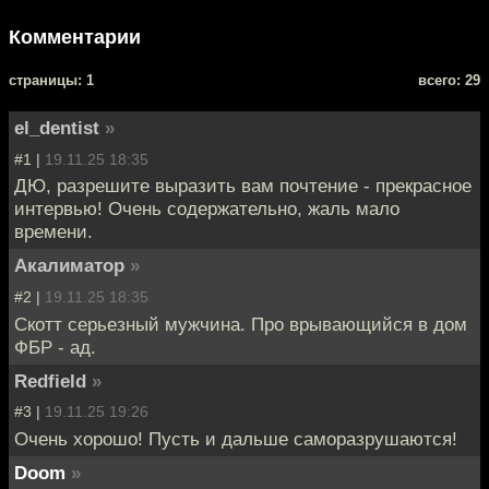
Комментарии
cтраницы: 1
всего: 29
el_dentist
»
#1 |
19.11.25 18:35
ДЮ, разрешите выразить вам почтение - прекрасное
интервью! Очень содержательно, жаль мало
времени.
Акалиматор
»
#2 |
19.11.25 18:35
Скотт серьезный мужчина. Про врывающийся в дом
ФБР - ад.
Redfield
»
#3 |
19.11.25 19:26
Очень хорошо! Пусть и дальше саморазрушаются!
Doom
»