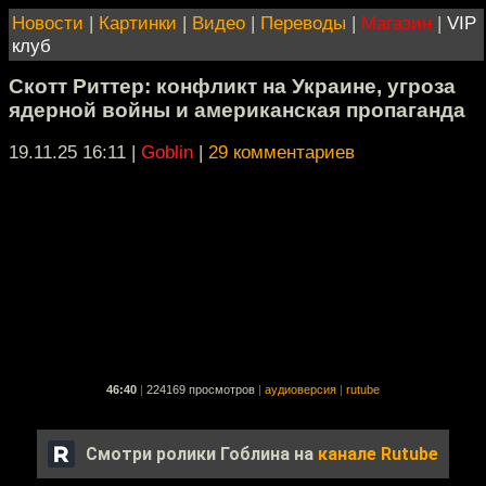
Новости
|
Картинки
|
Видео
|
Переводы
|
Магазин
|
VIP
клуб
Скотт Риттер: конфликт на Украине, угроза
ядерной войны и американская пропаганда
19.11.25 16:11
|
Goblin
|
29 комментариев
46:40
|
224169 просмотров
|
аудиоверсия
|
rutube
Смотри ролики Гоблина на
канале Rutube