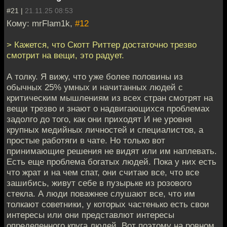
#21 |
21.11.25 08:53
Кому: mrFlam1k,
#12
> Кажется, что Скотт Риттер достаточно трезво
смотрит на вещи, это радует.
А толку. Я вижу, что уже более половины из
обычных 25% умных и начитанных людей с
критическим мышлениям из всех стран смотрят на
вещи трезво и знают о надвигающихся проблемах
задолго до того, как они приходят И не уровня
крупных медийных личностей и специалистов, а
простые работяги в чате. Но только вот
принимающие решения не видят или им наплевать.
Есть еще проблема богатых людей. Пока у них есть
что жрат и на чем спат, они считаю все, что все
зашибись, живут себе в пузырьке из розового
стекла. А люди поважнее слушают все, что им
толкают советники, у которых частенько есть свои
интересы или они представлют интересы
определенного круга людей. Вот поэтому на ровном