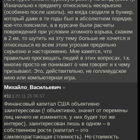
Изначально к предмету относились несерьезно
(особенно после школы), но когда сводили в бункер,
который даже в те годы был в абсолютном порядке,
кое-что пояснили, а в курсаче были расчеты
повреждений при условии атомного взрыва, скажем
в 2 км, то шутить на эту тему больше не хочется и
относишься ко всем этим угрозам предельно
серьезно и настороженно. Мне кажется, что
правильно просвещать людей в этих вопросах, т.к.
многие просто не понимают о чем говорят и к чему
призывают. Это, действительно, не голливудское
кино или компьютерная игра.
Михайло_Васильевич
»
#11 |
20.11.25 06:57
Финансовый капитал США объективно
заинтересован (! объективно, значит от перемены
лиц ничего не изменится, у них будет тот же
интерес), заинтересован лишь в одном – в
собственном росте (капитал – это
самовозрастающая стоимость). Но стоимость