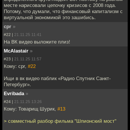
месте нарисовали цепочку кризисов с 2008 года.
Потому, что думали, что финансовый капитализм с
виртуальной экономикой это зашибись.
cpr
»
#22 |
21.11.25 11:41
На ВК видео выложите плиз!
McAlastair
»
#23 |
21.11.25 11:57
Кому: cpr,
#22
Ищи в вк видео паблик «Радио Спутник Санкт-
Петербург».
Evribada
»
#24 |
21.11.25 13:26
Кому: Товарищ Шурик,
#13
> совместный разбор фильма "Шпионский мост"