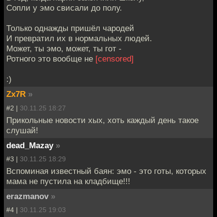
Сопли у эмо свисали до полу.
Только однажды пришёл чародей
И превратил их в нормальных людей.
Может, ты эмо, может, ты гот -
Ротного это вообще не
[censored]
:)
Zx7R
»
#2 |
30.11.25 18:27
Прикольные новости хых, хоть каждый день такое
слушай!
dead_Mazay
»
#3 |
30.11.25 18:29
Вспоминая известный баян: эмо - это готы, которых
мама не пустила на кладбище!!!
erazmanov
»
#4 |
30.11.25 19:03