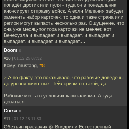
попадёт дротик или пуля - туда он в понедельник
анонсирует отправку войск. А если Мелания забудет
заменить набор карточек, то одна и таже страна или
регион могут выпасть несколько раз. Ощущение, что
она уже месяц-полтора карточки не меняет, вот
Венесуэла и выпадает и выпадает, и выпадает и
выпадает, и выпадает и выпадает....
Doom
»
#10 |
01.12.25 07:32
Кому: mustang,
#8
> А по факту это показывало, что рабочие доведены
до уровня животных. Тейлоризм он такой, да.
Рабочие места в условиях капитализма. А куда
деваться.
Corsa
»
#11 |
01.12.25 11:33
Обезъян красавчик 👍 Внедрили Естественный