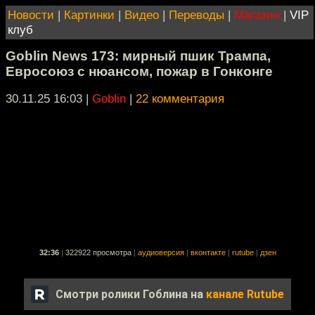
Новости
|
Картинки
|
Видео
|
Переводы
|
Магазин
|
VIP
клуб
Goblin News 173: мирный пшик Трампа,
Евросоюз с нюансом, пожар в Гонконге
30.11.25 16:03
|
Goblin
|
22 комментария
32:36
|
322922 просмотра
|
аудиоверсия
|
вконтакте
|
rutube
|
дзен
Смотри ролики Гоблина на
канале Rutube