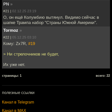
PN
»
#21 |
02.12.25 23:19
О, он ещё Колумбию вытянул. Видимо сейчас в
шапке Трампа набор "Страны Южной Америки".
Tormoz
»
#22 |
05.12.25 03:10
Кому: Zx7R,
#19
> Ни стрелочников не будет,
Их уже нет.
cтраницы: 1
всего: 22
полезные ссылки
Канал в Telegram
Канал в MAX