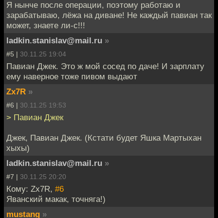
Я нынче после операции, поэтому работаю и
зарабатываю, лёжа на диване! Не каждый павиан так
может, знаете ли-с!!!
ladkin.stanislav@mail.ru
»
#5 |
30.11.25 19:04
Павиан Джек. Это ж мой сосед по даче! И зарплату
ему наверное тоже пивом выдают
Zx7R
»
#6 |
30.11.25 19:53
> Павиан Джек
Джек, Павиан Джек. (Кстати будет Яшка Мартыхан
хыхы)
ladkin.stanislav@mail.ru
»
#7 |
30.11.25 20:20
Кому: Zx7R,
#6
Яванский макак, точняга!)
mustang
»