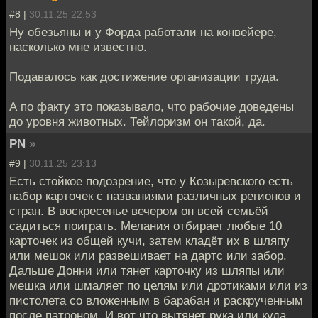
#8 |
30.11.25 22:53
Ну обезьяны и у Форда работали на конвейере,
насколько мне известно.
Подавалось как достижение организации труда.
А по факту это показывало, что рабочие доведены
до уровня животных. Тейлоризм он такой, да.
PN
»
#9 |
30.11.25 23:13
Есть стойкое подозрение, что у Козыревского есть
набор карточек с названиями различных регионов и
стран. В воскресенье вечером он всей семьёй
садиться поиграть. Мелания отбирает любые 10
карточек из общей кучи, затем кладёт их в шляпу
или мешок или развешивает на дартс или забор.
Дальше Донни или тянет карточку из шляпы или
мешка или шмаляет по целям или дротиками или из
пистолета со вложенным в барабан и раскрученным
после патроном. И вот что вытянет рука или куда