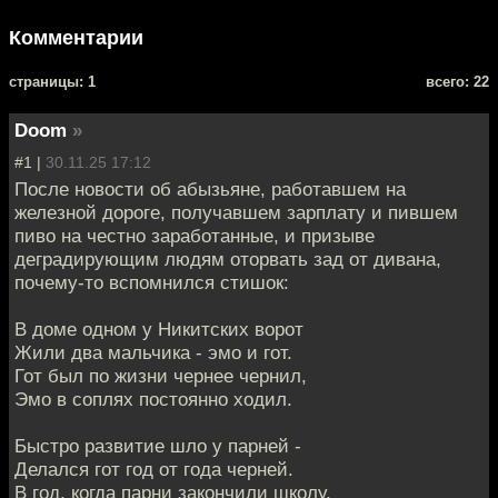
Комментарии
cтраницы: 1
всего: 22
Doom
»
#1 |
30.11.25 17:12
После новости об абызьяне, работавшем на
железной дороге, получавшем зарплату и пившем
пиво на честно заработанные, и призыве
деградирующим людям оторвать зад от дивана,
почему-то вспомнился стишок:
В доме одном у Никитских ворот
Жили два мальчика - эмо и гот.
Гот был по жизни чернее чернил,
Эмо в соплях постоянно ходил.
Быстро развитие шло у парней -
Делался гот год от года черней.
В год, когда парни закончили школу,