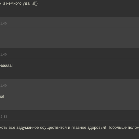
 и немного удачи!))
11:40
11:40
рааааа!
11:40
ра!
12:33
усть все задуманное осуществится и главное здоровья! Побольше поло