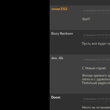
vovan3312
отправлено 01.01.26 
Ура!!!
Buzy Backson
отправлено 01.01.26 
Пусть всё будет х
den_4ik
отправлено 01.01.26 
С Новым годом!
Желаю крепкого зд
легко и с удоволь
Побольше радости
Doom
отправлено 01.01.26 
Ничто не останови