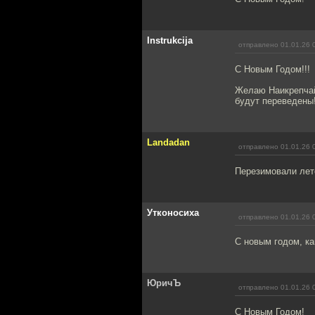
Instrukcija
отправлено 01.01.26 
С Новым Годом!!!
Желаю Наикрепчай
будут переведены!
Landadan
отправлено 01.01.26 
Перезимовали лет
Утконосиха
отправлено 01.01.26 
С новым годом, ка
ЮричЪ
отправлено 01.01.26 
С Новым Годом!