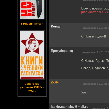
Всех с новым год
[наливает себе из
Империя ножей
Korsar
отправлено 01.01.26 
С Новым годом!!
Протуберанец
отправлено 01.01.26 
С Новым Годом, Т
Победы, здоровья,
Zx7R
Советские
отправлено 01.01.26 
учебники 1940-50х
годов
Ура!
ladkin.stanislav@mail.ru
отправлено 0