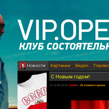
Картинки
Видео
Перев
Новости
С Новым годом!
31.12.25 23:33 |
Goblin
|
25 комментариев