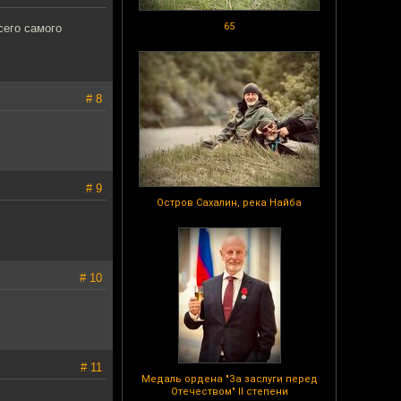
65
сего самого
# 8
# 9
Остров Сахалин, река Найба
# 10
# 11
Медаль ордена "За заслуги перед
Отечеством" II степени