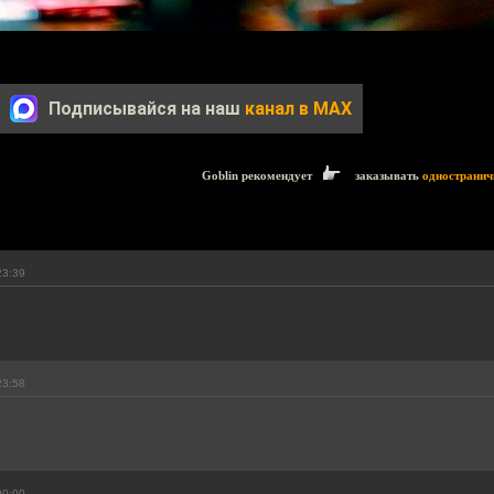
Подписывайся на наш
канал в MAX
Goblin рекомендует
заказывать
одностранич
23:39
23:58
00:00