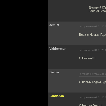
Дмитрий Юр
наилучшего
acmist
отправлено 01.01.26 
Всех с Новым Год
Valdrermar
отправлено 01.01.26 
С Новым!!!!
Barbie
отправлено 01.01.26 
С новым годом, ура
Landadan
отправлено 01.01.26 
С Новым Годом!