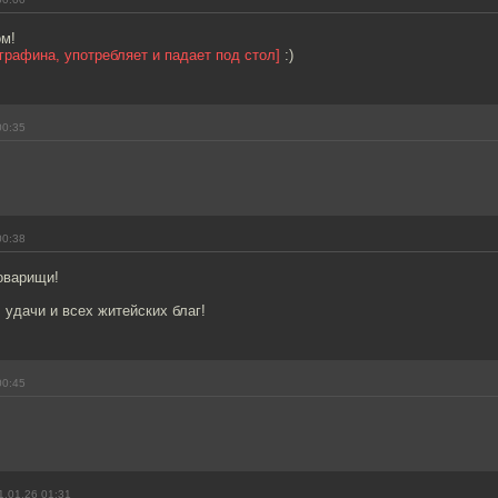
ом!
 графина, употребляет и падает под стол]
:)
00:35
00:38
оварищи!
 удачи и всех житейских благ!
00:45
1.01.26 01:31