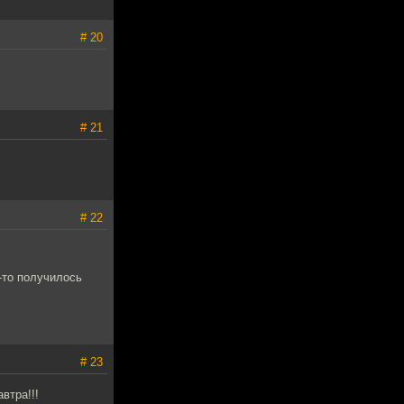
# 20
# 21
# 22
-то получилось
# 23
втра!!!