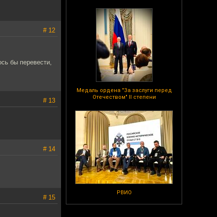
# 12
сь бы перевести,
Медаль ордена "За заслуги перед
Отечеством" II степени
# 13
# 14
РВИО
# 15