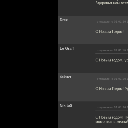
Здоровья нам всем
Drex
отправлено 01.01.26 
С Новым Годом!
Le Graff
отправлено 01.01.26 
С Новым годом, у
4ekuct
отправлено 01.01.26 
С Новым Годом! У
Nikito$
отправлено 01.01.26 
С Новым годом! П
моментов в жизни!