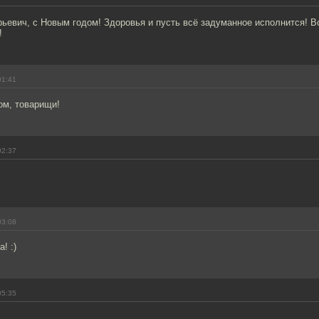
ьевич, с Новым годом! Здоровья и пусть всё задуманное исполнится! В
!
01:41
ом, товарищи!
02:37
03:08
! :)
05:35