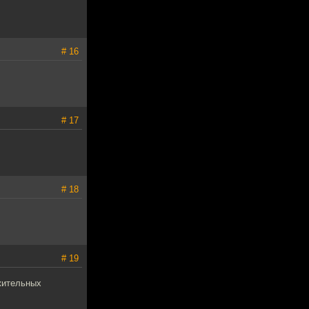
# 16
# 17
# 18
# 19
жительных