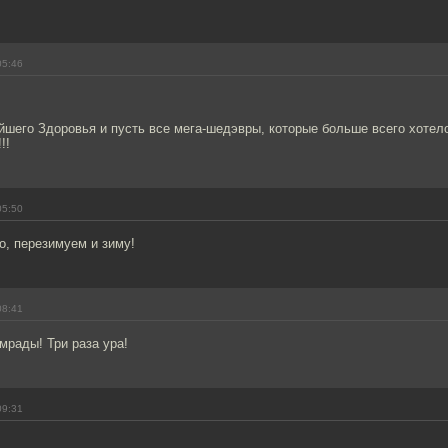
05:46
шего Здоровья и пусть все мега-шедэвры, которые больше всего хотело
!!
05:50
о, перезимуем и зиму!
08:41
мрады! Три раза ура!
09:31