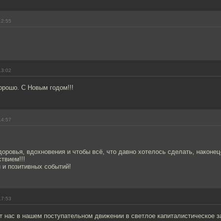
12:55
13:02
орошо. С Новым годом!!!
14:57
оровья, вдохновения и чтобы всё, что давно хотелось сделать, наконец
ствием!!!
 и позитивных событий!
17:53
т нас в нашем поступательном движении в светлое капиталистическое за