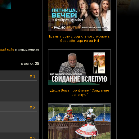
Трамп против родильного туризма,
безработица из-за ИИ
ный сайт
в megagroup.ru
всего: 25
# 1
Дядя Вова про фильм "Свидание
вслепую"
# 2
# 3