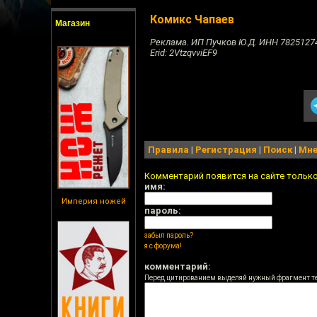
Комикс Чапаев
Магазин
Реклама. ИП Пучков Ю.Д. ИНН 7825127
Erid: 2VtzqvviEF9
Правила
|
Регистрация
|
Поиск
|
Мне
Комментарий появится на сайте тольк
имя:
Империя ножей
пароль:
забыл пароль?
я с форума!
комментарий:
Перед цитированием выделяй нужный фрагмент т