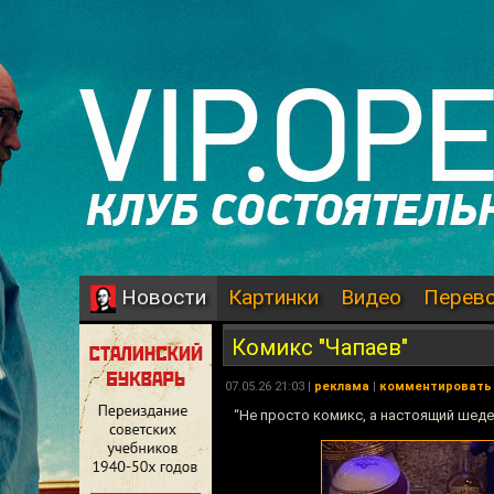
Картинки
Видео
Перев
Новости
Комикс "Чапаев"
07.05.26 21:03 |
реклама
|
комментировать
“Не просто комикс, а настоящий шедев