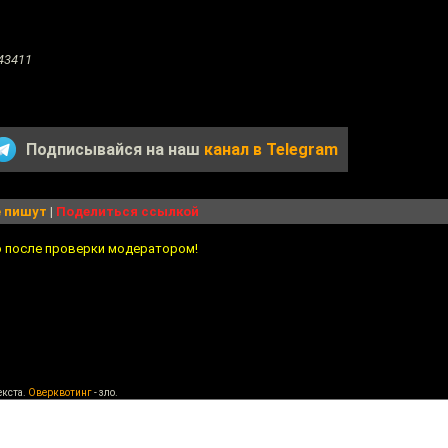
43411
Подписывайся на наш
канал в Telegram
 пишут
|
Поделиться ссылкой
о после проверки модератором!
екста.
Оверквотинг
- зло.