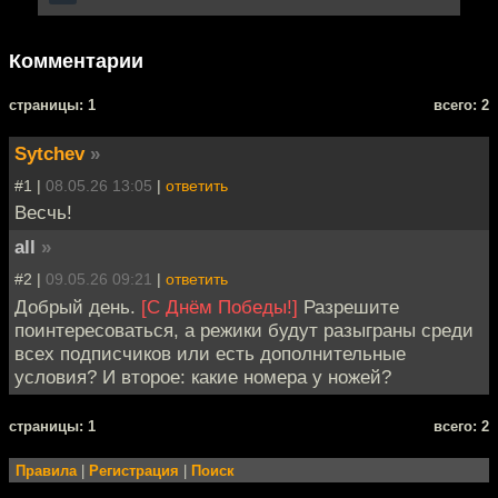
Комментарии
cтраницы: 1
всего: 2
Sytchev
»
#1 |
08.05.26 13:05
|
ответить
Весчь!
all
»
#2 |
09.05.26 09:21
|
ответить
Добрый день.
[С Днём Победы!]
Разрешите
поинтересоваться, а режики будут разыграны среди
всех подписчиков или есть дополнительные
условия? И второе: какие номера у ножей?
cтраницы: 1
всего: 2
Правила
|
Регистрация
|
Поиск