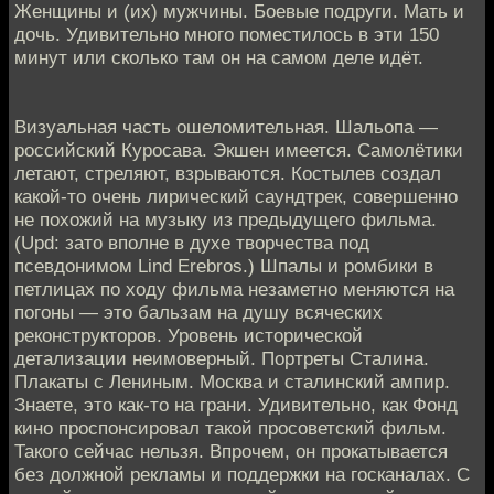
Женщины и (их) мужчины. Боевые подруги. Мать и
дочь. Удивительно много поместилось в эти 150
минут или сколько там он на самом деле идёт.
Визуальная часть ошеломительная. Шальопа —
российский Куросава. Экшен имеется. Самолётики
летают, стреляют, взрываются. Костылев создал
какой-то очень лирический саундтрек, совершенно
не похожий на музыку из предыдущего фильма.
(Upd: зато вполне в духе творчества под
псевдонимом Lind Erebros.) Шпалы и ромбики в
петлицах по ходу фильма незаметно меняются на
погоны — это бальзам на душу всяческих
реконструкторов. Уровень исторической
детализации неимоверный. Портреты Сталина.
Плакаты с Лениным. Москва и сталинский ампир.
Знаете, это как-то на грани. Удивительно, как Фонд
кино проспонсировал такой просоветский фильм.
Такого сейчас нельзя. Впрочем, он прокатывается
без должной рекламы и поддержки на госканалах. С