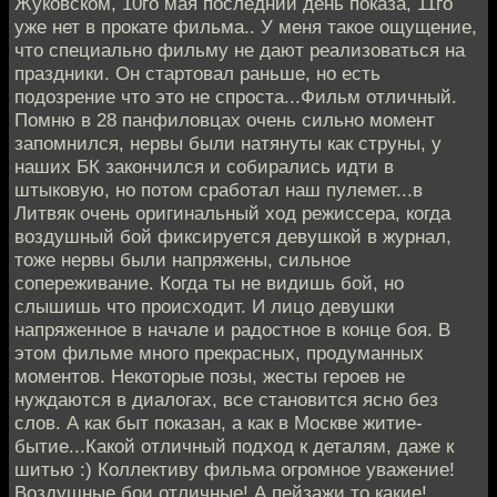
Жуковском, 10го мая последний день показа, 11го
уже нет в прокате фильма.. У меня такое ощущение,
что специально фильму не дают реализоваться на
праздники. Он стартовал раньше, но есть
подозрение что это не спроста...Фильм отличный.
Помню в 28 панфиловцах очень сильно момент
запомнился, нервы были натянуты как струны, у
наших БК закончился и собирались идти в
штыковую, но потом сработал наш пулемет...в
Литвяк очень оригинальный ход режиссера, когда
воздушный бой фиксируется девушкой в журнал,
тоже нервы были напряжены, сильное
сопереживание. Когда ты не видишь бой, но
слышишь что происходит. И лицо девушки
напряженное в начале и радостное в конце боя. В
этом фильме много прекрасных, продуманных
моментов. Некоторые позы, жесты героев не
нуждаются в диалогах, все становится ясно без
слов. А как быт показан, а как в Москве житие-
бытие...Какой отличный подход к деталям, даже к
шитью :) Коллективу фильма огромное уважение!
Воздушные бои отличные! А пейзажи то какие!