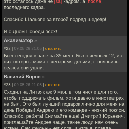
это осталось даже не
[за]
кадром, а
[после]
последнего кадра.
Спасибо Шальопе за второй подряд шедевр!
И с Днём Победы всех!
Акалиматор
»
#22 |
09.05.26 21:05
|
ответить
Был сегодня в зале на 35 мест. Было человек 12, из
них пятеро - мама с четырьмя детьми, с половины
сеанса они ушли.
Василий Ворон
»
#23 |
09.05.26 21:05
|
ответить
Сходил на Литвяк аж 9 мая, в том числе для того,
чтобы поддрежать фильм, хотя давно в кинотеатрах
не был. Это был лучший подарок лично для меня на
день Победы! Андрею и его команде - низкий поклон.
Спасибо, ребята! Снимайте еще! Дмитрий Юрьевич,
приглашайте Андрея чаще, такие люди нам очень
нужны. Сам фильм - нет слов, шуток я, правда,