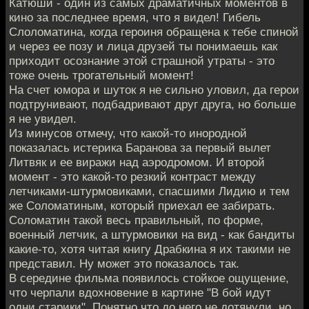
Катюши - один из самых драматичных моментов в
кино за последнее время, что я видел! Гибель
Слоломатина, когда героиня обращена к тебе спиной
и через ее позу и лица друзей ты понимаешь как
приходит осознание этой страшной утраты - это
тоже очень трогательный момент!
На счет юмора и шуток я не сильно уловил, да герои
подтрунивают, подбадривают друг друга, но больше
я не увидел.
Из минусов отмечу, что какой-то инородной
показалась истерика Баранова за первый вылет
Литвяк и ее виражи над аэродромом. И второй
момент - это какой-то резкий контраст между
летчиками-штурмовиками, спасшими Лидию и тем
же Соломатиным, который приехал ее забирать.
Соломатин такой весь правильный, по форме,
военный летчик, а штурмовики на вид - как бандиты
какие-то, хотя читая книгу Драбкина я их такими не
представил. Ну может это показалось так.
В середине фильма появилось стойкое ощущение,
что черпали вдохновение в картине "В бой идут
одни старики". Понятно что до него не дотянули, но