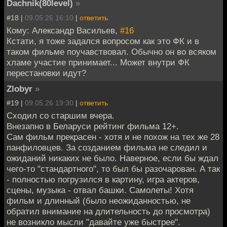
Dachnik(80level)
»
#18 |
09.05.26 16:10
|
ответить
Кому: Александр Васильев,
#16
Кстати, я тоже задался вопросом как это ФК и в
таком фильме поучавствовал. Обычно он во всяком
хламе участие принимает... Может внутри ФК
перестановки идут?
Zlobyr
»
#19 |
09.05.26 19:30
|
ответить
Сходил со старшим вчера.
Внезапно в Беларуси рейтинг фильма 12+.
Сам фильм прекрасен - хотя и не похож на тех же 28
панфиловцев. За созданием фильма не следил и
ожиданий никаких не было. Наверное, если бы ждал
чего-то "стандартного", то был бы разочарован. А так
- полностью погрузился в картину, игра актеров,
сцены, музыка - отвал башки. Самолеты! Хотя
фильм и длинный (было неожиданностью, не
обратил внимание на длительность до просмотра)
не возникло мысли "давайте уже быстрее".