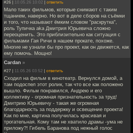
#26 |
10.05.26 10:02
|
ответить
Мало таких фильмов, которые снимают с таким
тщанием, наверно. Но вот в деле сборов на съёмки
и того, что называют ёмким словом "раскрутка",
роль Тупичка aka Дмитрия Юрьевича сложно
переоценить. Это приблизительно как ситуация с
фильмами Гая Ричи в нашем прокате, похоже.
Многие не узнали бы про проект, как он движется, как
ему помочь. Мощно!
Cardan
»
#27 |
11.05.26 03:52
|
ответить
Сходил на фильм в кинотеатр. Вернулся домой, а
там подоспел этот ролик, так что все как положено
вышло. Фильм понравился, Андрею и его
коллективу - огромная признательность за труд!
Дмитрию Юрьевичу - такая же огромная
благодарность за поддержку и освещение проекта!
Как по мне, картина получилась красивая и
трогательная. Кому там не хватило драмы -ума не
приложу?! Гибель Баранова под нежный голос