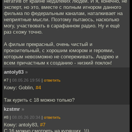
негатив от крайне недалеких людей. И я, конечно, не
эксперт, но это, вместе с полным игнором данного
фильма по федеральным каналам, наталкивает на
неприятные мысли. Поэтому пытаюсь, насколько
могу, участвовать в сарафанном радио. Ну и ещё
раз схожу точно.
А фильм прекрасный, очень чистый и
пронзительный, с хорошим юмором и героями,
которым невозможно не сопереживать. Андрею и
всем причастным к созданию - низкий поклон!
antoly83
»
#7 |
08.05.26 19:56
|
ответить
Кому: Goblin,
#4
Так курить с 18 можно только?
kzstmr
»
#8 |
08.05.26 20:34
|
ответить
Кому: antoly83,
#7
С 16 можно смотреть на курящих. )))