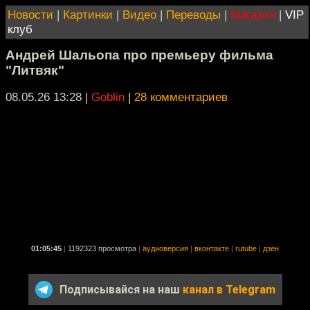
Новости
|
Картинки
|
Видео
|
Переводы
|
Магазин
|
VIP
клуб
Андрей Шальопа про премьеру фильма
"Литвяк"
08.05.26 13:28
|
Goblin
|
28 комментариев
01:05:45
|
1192323 просмотра
|
аудиоверсия
|
вконтакте
|
rutube
|
дзен
Подписывайся на наш
канал в Telegram