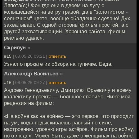
Ляпота(с)! Фон где они в двоем на лугу с
колышещейся на ветру травой, да в "золотистом -
солнечном" цвете, вообще обалденно сделано! Дух
захватывает. С одной стороны фильм простой, а с
другой захватывающий. Хорошая работа, фильм
реально удался.
Скрипун
»
#15 |
09.05.26 09:21
|
ответить
Узнал о прокате из обзора на тупичке. Беда.
Александр Васильев
»
#16 |
09.05.26 09:27
|
ответить
Андрею Геннадьевичу, Дмитрию Юрьевичу и всему
коллективу проекта — большое спасибо. Ниже моя
рецензия на фильм:
«На войне как на войне» — это первое, что приходит
на ум, когда подыскиваешь равный по силе,
настроению, уровню игры актёров. Фильм про войну,
но о людях. Может быть, даже о женщинах на войне.