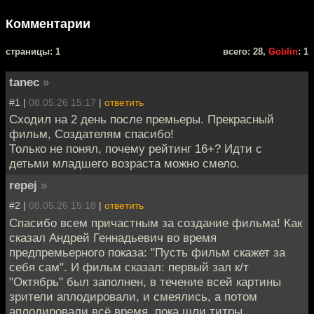
Комментарии
cтраницы: 1
всего: 28,
Goblin
: 1
tanec
»
#1 |
08.05.26 15:17
|
ответить
Сходил на 2 день после премьеры. Прекрасный
фильм, Создателям спасибо!
Только не понял, почему рейтинг 16+? Идти с
детьми младшего возраста можно смело.
repej
»
#2 |
08.05.26 15:18
|
ответить
Спасибо всем причастным за создание фильма! Как
сказал Андрей Геннадьевич во время
предпремьерного показа: "Пусть фильм скажет за
себя сам". И фильм сказал: первый зал к/т
"Октябрь" был заполнен, в течение всей картины
зрители аплодировали, и смеялись, а потом
аплодировали всё время, пока шли титры.