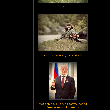
65
Остров Сахалин, река Найба
Медаль ордена "За заслуги перед
Отечеством" II степени