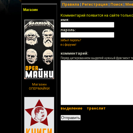
Правила
|
Регистрация
|
Поиск
|
Мне
Магазин
Комментарий появится на сайте тольк
имя:
пароль:
забыл пароль?
я с форума!
комментарий:
Перед цитированием выделяй нужный фрагмент т
Магазин
ОПЕРМАЙКИ
выделение
транслит