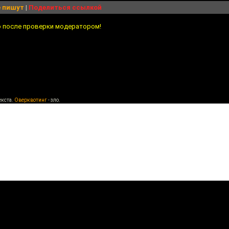
 пишут
|
Поделиться ссылкой
о после проверки модератором!
екста.
Оверквотинг
- зло.