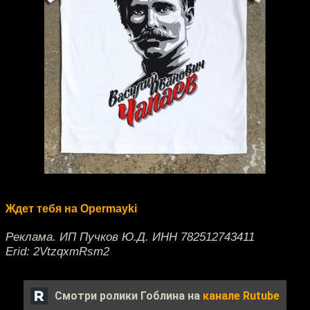
Ждет тебя на Opermayki
Реклама. ИП Пучков Ю.Д. ИНН 782512743411
Erid: 2VtzqxmRsm2
Смотри ролики Гоблина на
канале Rutube