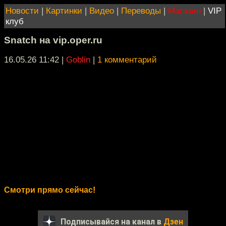
Новости
|
Картинки
|
Видео
|
Переводы
|
Магазин
|
VIP
клуб
Snatch на vip.oper.ru
16.05.26 11:42
|
Goblin
|
1 комментарий
Смотри прямо сейчас!
Подписывайся на канал в
Дзен