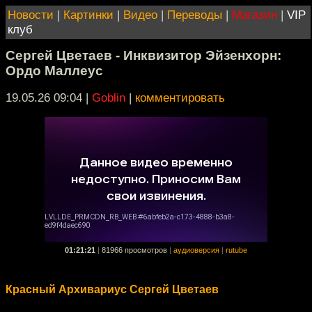
Новости
|
Картинки
|
Видео
|
Переводы
|
Магазин
|
VIP
клуб
Сергей Цветаев - Инквизитор Эйзенхорн:
Ордо Маллеус
19.05.26 09:04
|
Goblin
|
комментировать
01:21:21
|
81966 просмотров
|
аудиоверсия
|
rutube
Красный Архивариус Сергей Цветаев