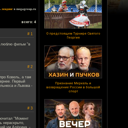
ь
лендинг
в megagroup.ru
всего: 4
# 1
О предстоящем Турнире Святого
Георгия
нь люблю фильм "в
# 2
 про Ковель, а там
вернее. Первый
Признание Меркель и
ильнюса и Львова -
возвращение России в большой
спорт
# 3
рочитал "Момент
ь нераскрыто,
ий ум Алёхина, -