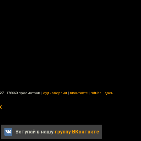
27
|
176660 просмотров
|
аудиоверсия
|
вконтакте
|
rutube
|
дзен
К
Вступай в нашу
группу ВКонтакте