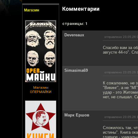
Комментарии
Магазин
cтраницы: 1
Devereaux
отправлено 23.05.26 
Спасибо вам за об
августе 44-го". С
Simasima69
отправлено 23.05.26 
К сожалению, не з
"Викинг", а не "М
Магазин
ОПЕРМАЙКИ
удар - это Житоми
нет, не слышал. С
Марк Ершов
отправлено 23.05.26 
Сложилось так, чт
истины". Книга ок
главное - уникаль