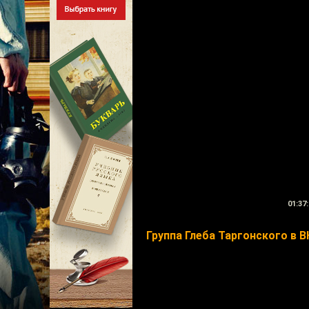
01:37:
Группа Глеба Таргонского в В