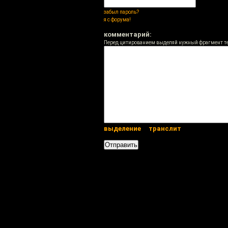
забыл пароль?
я с форума!
комментарий:
Перед цитированием выделяй нужный фрагмент т
выделение
транслит