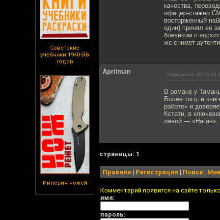
качества, перевод
офицер-стажер СМ
восторженный наб
один) принял её з
боевиком с восхи
же снимет аутент
Советские
учебники 1940-50х
годов
Aprilman
отправлено 26.05.26 
В романе у Таманц
Более того, в кни
работе» и доверяе
Кстати, в ключево
левой — «Наган».
cтраницы: 1
Правила
|
Регистрация
|
Поиск
|
Мне
Империя ножей
Комментарий появится на сайте тольк
имя:
пароль: