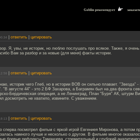
Goblin рекомендует
заказат
|
ответить
|
цитировать
00:34
зор. Я, увы, не историк, но люблю послушать про всякое. Также, я оче
пасибо Вам за разбор и за новые (для меня) факты истории.
|
ответить
|
цитировать
12:58
наю, историк чего Глеб, но в истории ВОВ он сильно плавает. "Звезда" -
Г". "В августе 44" - это 2 БФ Захарова, а Баграмян был на два фронта се
рско-Бердичевская операция, а не Ленинград, План "Буря" АК, штурм В
ил досмотреть не хватило, извините. С уважением.
|
ответить
|
цитировать
18:13
о сперва посмотрел фильм с яркой игрой Евгениея Миронова, а потом п
азалась намного лучше и несколько о другом. В фильме многое оказалос
ные боевые рефлексы Таманцева, стремительный и глубокий аналитическ