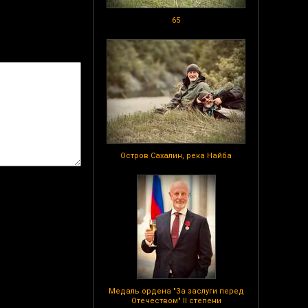
65
Остров Сахалин, река Найба
Медаль ордена "За заслуги перед
Отечеством" II степени