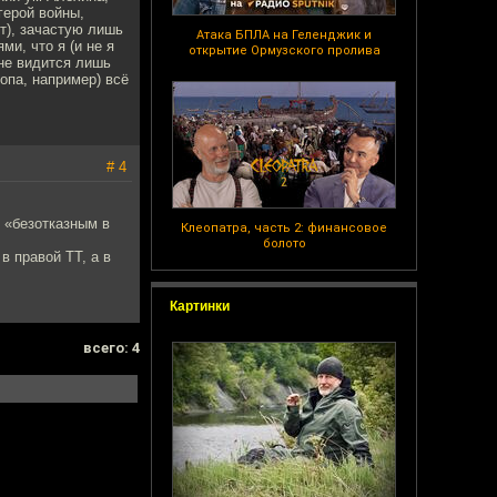
герой войны,
т), зачастую лишь
Атака БПЛА на Геленджик и
и, что я (и не я
открытие Ормузского пролива
не видится лишь
опа, например) всё
# 4
н «безотказным в
Клеопатра, часть 2: финансовое
болото
в правой ТТ, а в
Картинки
всего: 4