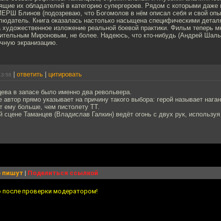
ящие их обладателей в категорию супергероев. Рядом с которыми даже 
ЕРШ Блинов (подозреваю, что Богомолов в нём описал себя и свой опы
людатель. Книга оказалась настолько насыщена специфическими деталям
а художественное изложение реальной боевой практики. Фильм теперь м
тительным Мироновым, не более. Надеюсь, что кто-нибудь (Андрей Шаль
ичную экранизацию.
|
ответить
|
цитировать
13:58
ева в запасе было именно два револьвера.
ге автор прямо указывает на причину такого выбора: герой называет нага
т ему больше, чем пистолету ТТ.
й сцене Таманцев (Владислав Галкин) ведёт огонь с двух рук, используя 
 пишут
|
Поделиться ссылкой
о после проверки модератором!