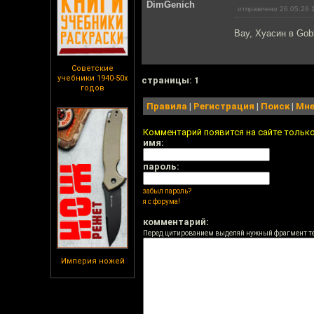
DimGenich
отправлено 26.05.26 
Вау, Хуасин в Gob
Советские
учебники 1940-50х
cтраницы: 1
годов
Правила
|
Регистрация
|
Поиск
|
Мне
Комментарий появится на сайте тольк
имя:
пароль:
забыл пароль?
я с форума!
комментарий:
Перед цитированием выделяй нужный фрагмент т
Империя ножей