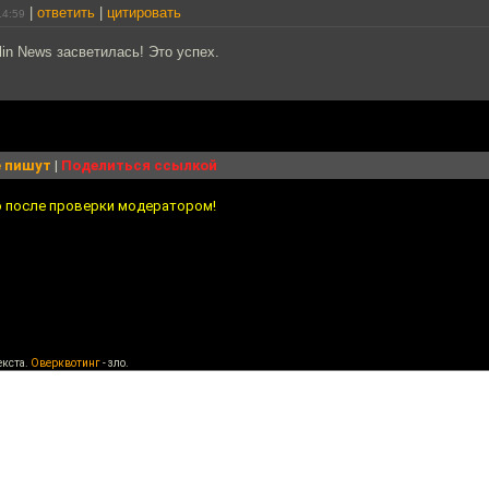
|
ответить
|
цитировать
14:59
lin News засветилась! Это успех.
 пишут
|
Поделиться ссылкой
о после проверки модератором!
екста.
Оверквотинг
- зло.