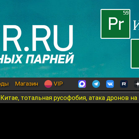
оды
Магазин
VIP
в Китае, тотальная русофобия, атака дронов н