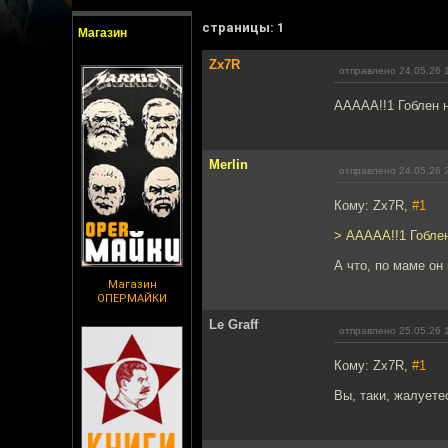
cтраницы: 1
Магазин
Zx7R
отправлено 24.05.26 
ААААА!!1 Гоблен н
Merlin
отправлено 24.05.26 
Кому: Zx7R,
#1
> ААААА!!1 Гоблен
А что, по маме он 
Магазин
ОПЕРМАЙКИ
Le Graff
отправлено 25.05.26 
Кому: Zx7R,
#1
Вы, таки, жалуете