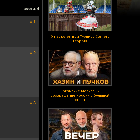
всего: 4
# 1
О предстоящем Турнире Святого
Георгия
# 2
Признание Меркель и
возвращение России в большой
спорт
# 3