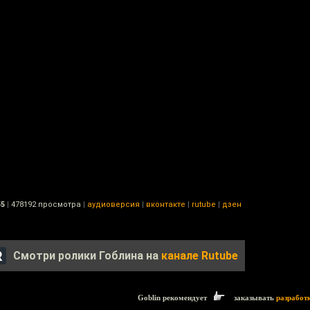
55
|
478192 просмотра
|
аудиоверсия
|
вконтакте
|
rutube
|
дзен
Смотри ролики Гоблина на
канале Rutube
Goblin рекомендует
заказывать
разработ