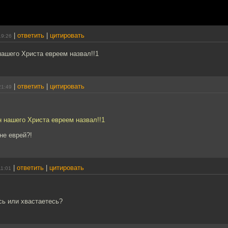
|
ответить
|
цитировать
19:26
ашего Христа евреем назвал!!1
|
ответить
|
цитировать
21:49
 нашего Христа евреем назвал!!1
не еврей?!
|
ответить
|
цитировать
11:01
сь или хвастаетесь?