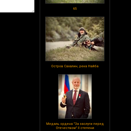
65
Остров Сахалин, река Найба
Медаль ордена "За заслуги перед
Отечеством" II степени