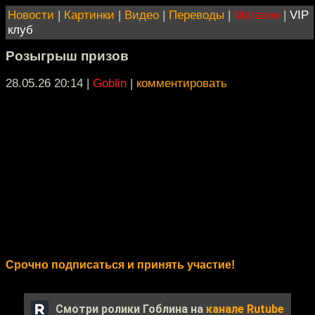
Новости
|
Картинки
|
Видео
|
Переводы
|
Магазин
|
VIP
клуб
Розыгрыш призов
28.05.26 20:14
|
Goblin
|
комментировать
Срочно подписаться и принять участие!
Смотри ролики Гоблина на
канале Rutube