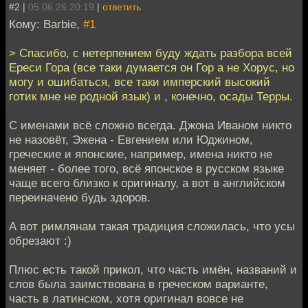
#2 |
05.06.26 20:19
|
ответить
Кому: Barbie,
#1
> Спасибо, с нетерпением буду ждать разбора всей
Ереси Гора (все таки думается он Гор а не Хорус, но
могу и ошибаться, все таки имперский высокий
готик мне не родной язык) и , конечно, осады Терры.
С именами всё сложно всегда. Джона Иваном никто
не назовёт, Эжена - Евгением или Юджином,
греческие и японские, например, имена никто не
меняет - более того, всё японское в русском языке
чаще всего близко к оригиналу, а вот в английском
переиначено будь здоров.
А вот римлянам такая традиция сложилась, что усы
обрезают :)
Плюс есть такой прикол, что часть имён, названий и
слов была заимствована в греческом варианте,
часть в латинском, хотя оригинал вовсе не