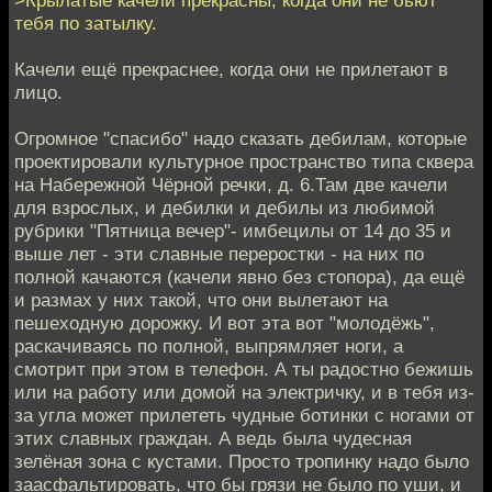
>Крылатые качели прекрасны, когда они не бьют
тебя по затылку.
Качели ещё прекраснее, когда они не прилетают в
лицо.
Огромное "спасибо" надо сказать дебилам, которые
проектировали культурное пространство типа сквера
на Набережной Чёрной речки, д. 6.Там две качели
для взрослых, и дебилки и дебилы из любимой
рубрики "Пятница вечер"- имбецилы от 14 до 35 и
выше лет - эти славные переростки - на них по
полной качаются (качели явно без стопора), да ещё
и размах у них такой, что они вылетают на
пешеходную дорожку. И вот эта вот "молодёжь",
раскачиваясь по полной, выпрямляет ноги, а
смотрит при этом в телефон. А ты радостно бежишь
или на работу или домой на электричку, и в тебя из-
за угла может прилететь чудные ботинки с ногами от
этих славных граждан. А ведь была чудесная
зелёная зона с кустами. Просто тропинку надо было
заасфальтировать, что бы грязи не было по уши, и