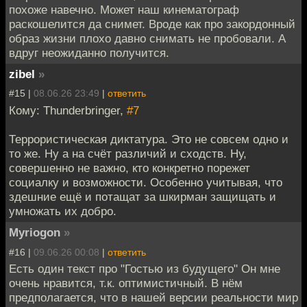
похоже навечно. Может наш кинематограф
раскошелится да снимет. Вроде как про закордонный
образ жизни плохо давно снимать не пробовали. А
вдруг неожиданно получится.
zibel
»
#15 |
08.06.26 23:49
|
ответить
Кому: Thunderbringer,
#7
Террористическая диктатура. Это не совсем одно и
то же. Ну а на счёт различий и сходств. Ну,
совершенно не важно, кто конкретно порежет
социалку и возможности. Особенно учитывая, что
здешние ещё и потащат за шкирман защищать и
умножать их добро.
Myriogon
»
#16 |
09.06.26 00:08
|
ответить
Есть один текст про "Гостью из будущего" Он мне
очень нравится, т.к. оптимистичный. В нём
предполагается, что в нашей версии реальности мир