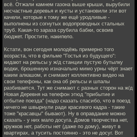
всё. Отжали камнем газона выше крыши, вырубили
несчастные деревья и кусты и установили эти вот
качели, которые к тому же ещё уродливые -
выполнены из согнутых водопроводных стальных
труб. Какая-то зараза срубила бабки, освоив
бюджет. Простите, накипело.
Кстати, вон сегодня молодёжь примерно того
возраста, что в фильме "Гостья из будущего":
кидают на рельсы у ж/д станции пустую бутылку
водки, брошенную изначально мимо урны чёрт знает
каким алкашом, и снимают коллективно видео на
свои телефоны, как она об рельсы и шпалы
разбивается. Тут же снимают с разных сторон на ж/д
Новая Деревня на телефон этюд "прибытие и
отбытие поезда" (надо сказать спасибо, что в поезд
ничего не швырнули ради красивого кадра - такие
тоже "красавцы" бывают). Ну в оправдание можно
сказать - у них мало досуга. Домов творчества нет,
кружков нет, работы нет (даже по дому), живут в
квартирах, а тусить постоянно - это не досуг. Вот