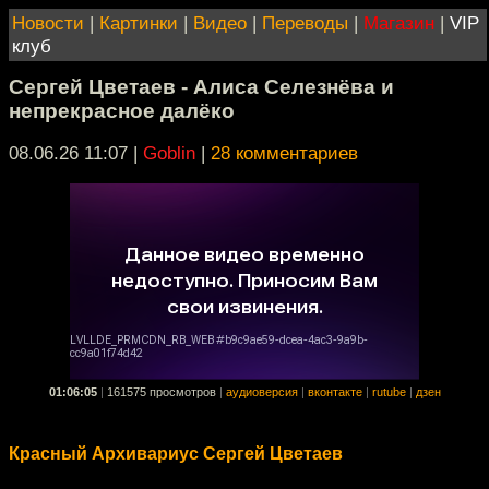
Новости
|
Картинки
|
Видео
|
Переводы
|
Магазин
|
VIP
клуб
Сергей Цветаев - Алиса Селезнёва и
непрекрасное далёко
08.06.26 11:07
|
Goblin
|
28 комментариев
01:06:05
|
161575 просмотров
|
аудиоверсия
|
вконтакте
|
rutube
|
дзен
Красный Архивариус Сергей Цветаев