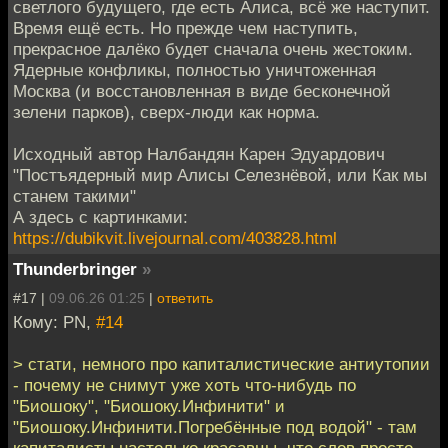
светлого будущего, где есть Алиса, всё же наступит.
Время ещё есть. Но прежде чем наступить,
прекрасное далёко будет сначала очень жестоким.
Ядерные конфликы, полностью уничтоженная
Москва (и восстановленная в виде бесконечной
зелени парков), сверх-люди как норма.
Исходный автор Налбандян Карен Эдуардович
"Постъядерный мир Алисы Селезнёвой, или Как мы
станем такими"
А здесь с картинками:
https://dubikvit.livejournal.com/403828.html
Thunderbringer
»
#17 |
09.06.26 01:25
|
ответить
Кому: PN,
#14
> стати, немного про капиталистические антиутопии
- почему не снимут уже хоть что-нибудь по
"Биошоку", "Биошоку.Инфинити" и
"Биошоку.Инфинити.Погребённые под водой" - там