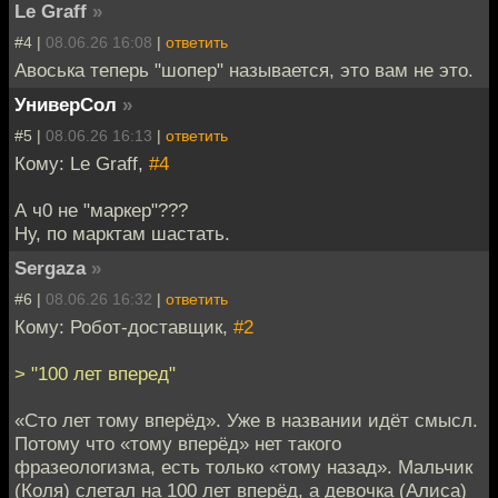
Le Graff
»
#4 |
08.06.26 16:08
|
ответить
Авоська теперь "шопер" называется, это вам не это.
УниверСол
»
#5 |
08.06.26 16:13
|
ответить
Кому: Le Graff,
#4
А ч0 не "маркер"???
Ну, по марктам шастать.
Sergaza
»
#6 |
08.06.26 16:32
|
ответить
Кому: Робот-доставщик,
#2
> "100 лет вперед"
«Сто лет тому вперёд». Уже в названии идёт смысл.
Потому что «тому вперёд» нет такого
фразеологизма, есть только «тому назад». Мальчик
(Коля) слетал на 100 лет вперёд, а девочка (Алиса)