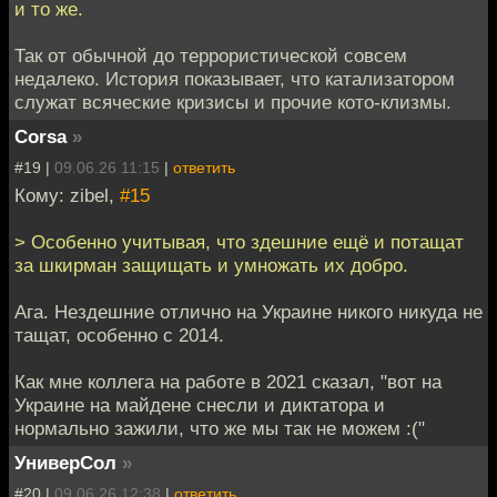
и то же.
Так от обычной до террористической совсем
недалеко. История показывает, что катализатором
служат всяческие кризисы и прочие кото-клизмы.
Corsa
»
#19 |
09.06.26 11:15
|
ответить
Кому: zibel,
#15
> Особенно учитывая, что здешние ещё и потащат
за шкирман защищать и умножать их добро.
Ага. Нездешние отлично на Украине никого никуда не
тащат, особенно с 2014.
Как мне коллега на работе в 2021 сказал, "вот на
Украине на майдене снесли и диктатора и
нормально зажили, что же мы так не можем :("
УниверСол
»
#20 |
09.06.26 12:38
|
ответить