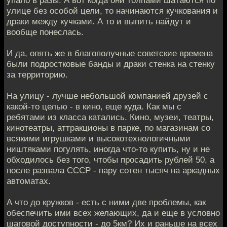
упало в разы. А вот когда они толпами шатаются по
улице без особой цели, то начинаются кучкования и
драки между кучками. А то и выпить найдут и
вообще понеслась.
И да, опять же в благополучные советские времена
были подростковые банды и драки стенка на стенку
за территорию.
На улицу - лучше небольшой компанией друзей с
какой-то целью - в кино, еще куда. Как мы с
ребятами из класса катались. Кино, музеи, театры,
кинотеатры, аттракционы в парке, по магазинам со
всякими игрушками и высокотехнологичными
ништяками погулять, иногда что-то купить, ну и не
обходилось без того, чтобы просадить рублей 50, а
после развала СССР - пару сотен тысяч на аркадных
автоматах.
А что до кружков - есть с ними две проблемы, как
обеспечить ими всех желающих, да и еще в условно
шаговой доступности - до 5км? Их и раньше на всех