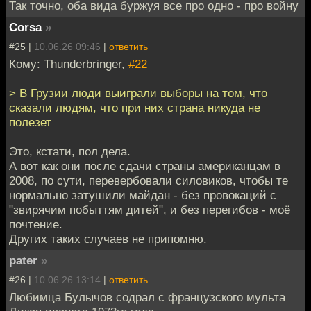
Так точно, оба вида буржуя все про одно - про войну
Corsa
»
#25 |
10.06.26 09:46
|
ответить
Кому: Thunderbringer,
#22
> В Грузии люди выиграли выборы на том, что
сказали людям, что при них страна никуда не
полезет
Это, кстати, пол дела.
А вот как они после сдачи страны американцам в
2008, по сути, перевербовали силовиков, чтобы те
нормально затушили майдан - без провокаций с
"звирячим побыттям дитей", и без перегибов - моё
почтение.
Других таких случаев не припомню.
pater
»
#26 |
10.06.26 13:14
|
ответить
Любимца Булычов содрал с французского мульта