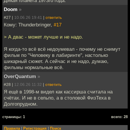
Дикая планета 1973го года.
Doom
»
#27 |
10.06.26 19:41
|
ответить
Кому: Thunderbringer,
#17
> А двас - может лучше и не надо.
Я когда-то всё всё недоумевал - почему не снимут
фильм по "Человеку в лабиринте", настолько
шикарный сюжет. А сейчас и не надо, думаю,
фильмы нормальные всё.
OverQuantum
»
#28 |
12.06.26 11:32
|
ответить
Я ещё в 1998-м видел как кассирша считала на
счётах. И не в сельпо, а в столовой ФизТеха в
Долгопрудном.
cтраницы: 1
всего: 28
Правила
|
Регистрация
|
Поиск