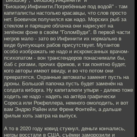
"Биошоку", "Биошоку.Инфинити" и
"Биошоку.Инфинити.Погребённые под водой" - там
капиталисты настолько красавцы, что слов просто
нет. Боевичок получился как надо. Морских рыб за
стеклом и парящие облачка они нарисуют на
зелёном фоне в своём "ГоломВуди". В первой части
негров мало - зато во Инфинити их нормально в
виде бунтующих рабов присутствует. Мутантов
особо изображать не надо и искромсанных врачом-
психопатом - вон трансгендеров понаснимали бы,
баб с рогами, прочих фриков, и так понятно будет,
кого авторы имеют ввиду, и во что потом они
превратятся. Охранные автоматы заменят пусть на
дроны. Большой папочка пусть будет заменён на
солдата киборга. Ну капиталюги упыри - далеко тоже
ходить не надо - надеть на актёра графически
Сореса или Рокфеллера, немного омолодить, и вот
вам Эндрю Райен или Френк Фонтейн, а дальше
фильм хоть завтра на выпуск.
А то в 2020 году ковид стукнул, деньги кончались,
негры восстали в США, съёмки заморозили и