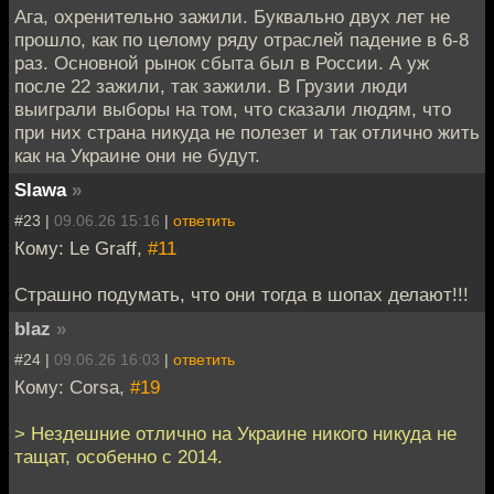
Ага, охренительно зажили. Буквально двух лет не
прошло, как по целому ряду отраслей падение в 6-8
раз. Основной рынок сбыта был в России. А уж
после 22 зажили, так зажили. В Грузии люди
выиграли выборы на том, что сказали людям, что
при них страна никуда не полезет и так отлично жить
как на Украине они не будут.
Slawa
»
#23 |
09.06.26 15:16
|
ответить
Кому: Le Graff,
#11
Страшно подумать, что они тогда в шопах делают!!!
blaz
»
#24 |
09.06.26 16:03
|
ответить
Кому: Corsa,
#19
> Нездешние отлично на Украине никого никуда не
тащат, особенно с 2014.