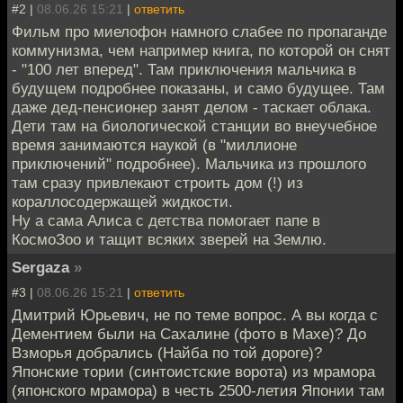
#2 |
08.06.26 15:21
|
ответить
Фильм про миелофон намного слабее по пропаганде
коммунизма, чем например книга, по которой он снят
- "100 лет вперед". Там приключения мальчика в
будущем подробнее показаны, и само будущее. Там
даже дед-пенсионер занят делом - таскает облака.
Дети там на биологической станции во внеучебное
время занимаются наукой (в "миллионе
приключений" подробнее). Мальчика из прошлого
там сразу привлекают строить дом (!) из
кораллосодержащей жидкости.
Ну а сама Алиса с детства помогает папе в
КосмоЗоо и тащит всяких зверей на Землю.
Sergaza
»
#3 |
08.06.26 15:21
|
ответить
Дмитрий Юрьевич, не по теме вопрос. А вы когда с
Дементием были на Сахалине (фото в Maxе)? До
Взморья добрались (Найба по той дороге)?
Японские тории (синтоистские ворота) из мрамора
(японского мрамора) в честь 2500-летия Японии там