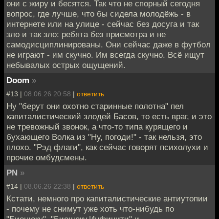
они с жиру и бесятся. Так что не спорный сегодня
вопрос, где лучше, что бы сидела молодёжь - в
интернете или на улице - сейчас без досуга и так
зло и так зло: ребята без присмотра и не
самодисциплинированы. Они сейчас даже в футбол
не играют - им скучно. Им всегда скучно. Всё ищут
небывалых острых ощущений.
Doom
»
#13 |
08.06.26 20:58
|
ответить
Ну "берут они охотно старинные полотна" пел
капиталистический злодей Басов, то есть враг, и это
не тревожный звонок, а что-то типа курящего и
бухающего Волка из "Ну, погоди!" - так нельзя, это
плохо. "Рэд флаги", как сейчас говорят психолухи и
прочие омбудсмены.
PN
»
#14 |
08.06.26 22:38
|
ответить
Кстати, немного про капиталистические антиутопии
- почему не снимут уже хоть что-нибудь по