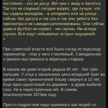
постоянно - это не досуг. Вот они с жиру и бесятся.
Так что не спорный сегодня вопрос, где лучше, что
бы сидела молодёжь - в интернете или на улице -
сейчас без досуга и так зло и так зло: ребята без
присмотра и не самодисциплинированы. Они сейчас
даже в футбол не играют - им скучно. Им всегда
скучно. Всё ищут небывалых острых ощущений.
>
При советской власти всё было сосед по подъезду
терминатор - глаз у него стеклянный. Cамодельное
стреляло выстрелило в обратную сторону.
В нашем же доме второй дядька 60 лет - без трёх
пальцев. У отца у начальника цеха младший брат во
время своих приключений бошку свернул в 13 лет.
Еще один одноглазый из деревни - в драке выбили
глаз. Не в перестроечные нет. В самом
благополучном 1973ем году.
Просто подростков надо оценивать как людей со