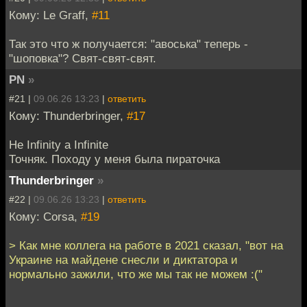
Кому: Le Graff,
#11
Так это что ж получается: "авоська" теперь -
"шоповка"? Свят-свят-свят.
PN
»
#21 |
09.06.26 13:23
|
ответить
Кому: Thunderbringer,
#17
Не Infinity а Infinite
Точняк. Походу у меня была пираточка
Thunderbringer
»
#22 |
09.06.26 13:23
|
ответить
Кому: Corsa,
#19
> Как мне коллега на работе в 2021 сказал, "вот на
Украине на майдене снесли и диктатора и
нормально зажили, что же мы так не можем :("