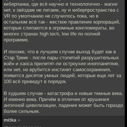
киберпанка, где всё научно и технологично - магии
нет, к звёздам не летаем, ну и киберпространства с
VR по умолчанию не случилось пока, но в
остальном всё так - жесткое правление корпораций,
которые слипаются в огромные конгломераты, во
многих странах high tech, low life по полной
программе.
И похоже, что в лучшем случае выход будет как в
Стар Треке - после пары столетий разрушительных
войн и хаоса прилетят-ли остроухие инопланетяне,
или нет, но врубится инстинкт самосохранения,
появится десяток умных людей, которые еще лет за
100 всё приведут в порядок.
В худшем случае - катастрофа и новые темные века.
И именно века. Причём в отличие от крушения
античной цивилизации, падение может быть гораздо
более сильным.
mitka
»