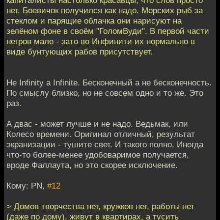
капиталисты настолько красавцы, что слов просто
нет. Боевичок получился как надо. Морских рыб за
стеклом и парящие облачка они нарисуют на
зелёном фоне в своём "ГоломВуди". В первой части
негров мало - зато во Инфинити их нормально в
виде бунтующих рабов присутствует.
Не Infinity а Infinite. Бесконечный а не бесконечность.
По смыслу близко, но не совсем одно и то же. Это
раз.
А двас - может лучше и не надо. Ведьмак, или
Колесо времени. Оригинал отличный, результат
экранизации - тушите свет. И такого полно. Иногда
что-то более-менее удобоваримое получается,
вроде Фаллаута, но это скорее исключение.
Кому: PN,
#12
> Домов творчества нет, кружков нет, работы нет
(даже по дому), живут в квартирах, а тусить