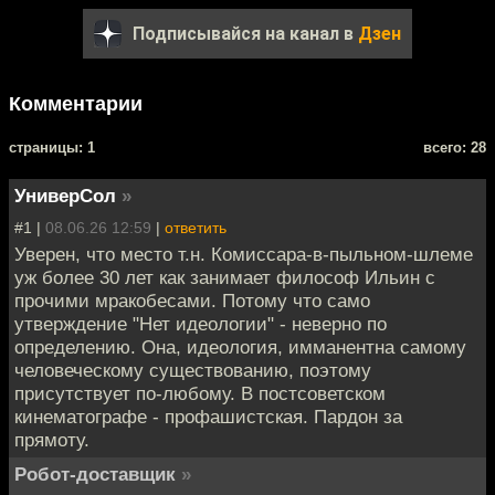
Подписывайся на канал в
Дзен
Комментарии
cтраницы: 1
всего: 28
УниверСол
»
#1 |
08.06.26 12:59
|
ответить
Уверен, что место т.н. Комиссара-в-пыльном-шлеме
уж более 30 лет как занимает философ Ильин с
прочими мракобесами. Потому что само
утверждение "Нет идеологии" - неверно по
определению. Она, идеология, имманентна самому
человеческому существованию, поэтому
присутствует по-любому. В постсоветском
кинематографе - профашистская. Пардон за
прямоту.
Робот-доставщик
»