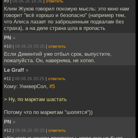
#9 |
08.06.26 18:36
|
ответить
Клим Жуков говорил похожую мысль: это кино нам
говорит "всё хорошо и безопасно" (например тем,
что Алиса лазает по заброшенным подвалам без
страха), а на деле страна шла в пропасть
PN
»
#10 |
08.06.26 20:25
|
ответить
Если Дементий уже отбыл срок, выпустите,
пожалуйста. Он, наверняка, не хотел.
Le Graff
»
#11 |
08.06.26 20:25
|
ответить
Кому: УниверСол,
#5
> Ну, по марктам шастать
Потому что по маркетам "шопятся"))
PN
»
#12 |
08.06.26 20:25
|
ответить