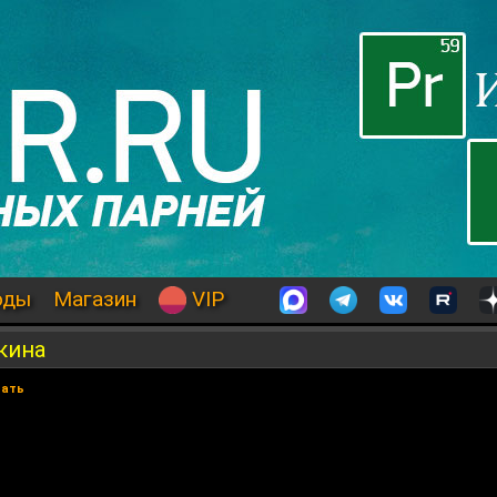
оды
Магазин
VIP
кина
вать