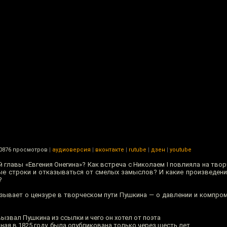
0876 просмотров
|
аудиоверсия
|
вконтакте
|
rutube
|
дзен
|
youtube
 главы «Евгения Онегина»? Как встреча с Николаем I повлияла на тво
е строки и отказываться от смелых замыслов? И какие произведения
?
зывает о цензуре в творческом пути Пушкина — о давлении и компром
вызвал Пушкина из ссылки и чего он хотел от поэта
нная в 1825 году, была опубликована только через шесть лет