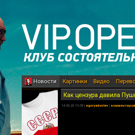
Картинки
Видео
Перев
Новости
Как цензура давила Пуш
14.06.26 15:08 |
egoryakovlev
|
комментиро