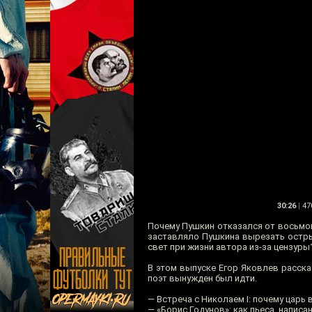
30:26
|
47
Почему Пушкин отказался от восьмой
заставляло Пушкина вырезать остры
свет при жизни автора из-за цензуры
В этом выпуске Егор Яковлев расска
поэт вынужден был идти.
— Встреча с Николаем I: почему царь 
— «Борис Годунов»: как пьеса, написа