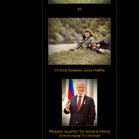
65
Остров Сахалин, река Найба
Медаль ордена "За заслуги перед
Отечеством" II степени