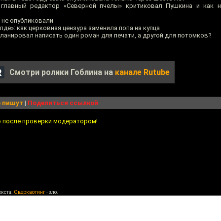
 главный редактор «Северной пчелы» критиковал Пушкина и как н
и не опубликовали
алде»: как церковная цензура заменила попа на купца
ланировал написать один роман для печати, а другой для потомков?
Смотри ролики Гоблина на
канале Rutube
 пишут
|
Поделиться ссылкой
о после проверки модератором!
екста.
Оверквотинг
- зло.