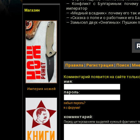
— Конфликт с Булгариным: почему
император
Магазин
— «Медный всадник»: почему его так 
— «Сказка о попе и о работнике его Б
— Замысел двух «Онегиных»: Пушкин п
Правила
|
Регистрация
|
Поиск
|
Мне
Комментарий появится на сайте тольк
имя:
Империя ножей
пароль:
забыл пароль?
я с форума!
комментарий:
Перед цитированием выделяй нужный фрагмент т