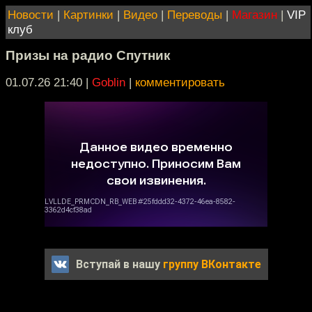
Новости
|
Картинки
|
Видео
|
Переводы
|
Магазин
|
VIP
клуб
Призы на радио Спутник
01.07.26 21:40
|
Goblin
|
комментировать
Вступай в нашу
группу ВКонтакте