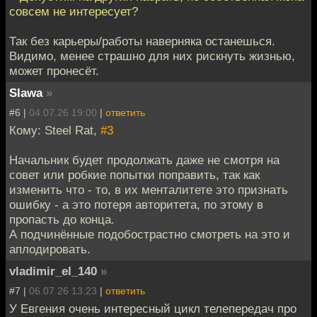
совсем не интересует?
Так без карьеры/работы наверняка останешься.
Видимо, менее страшно для них рискнуть жизнью,
может пронесёт.
Slawa
»
#6 |
04.07.26 19:00
|
ответить
Кому: Steel Rat,
#3
Начальник будет продолжать даже не смотря на
совет или робкие попытки поправить, так как
изменить что - то, в их менталитете это признать
ошибку - а это потеря авторитета, по этому в
пропасть до конца.
А подчинённые подобострастно смотреть на это и
аплодировать.
vladimir_el_140
»
#7 |
06.07.26 13:23
|
ответить
У Евгения очень интересный цикл телепередач про