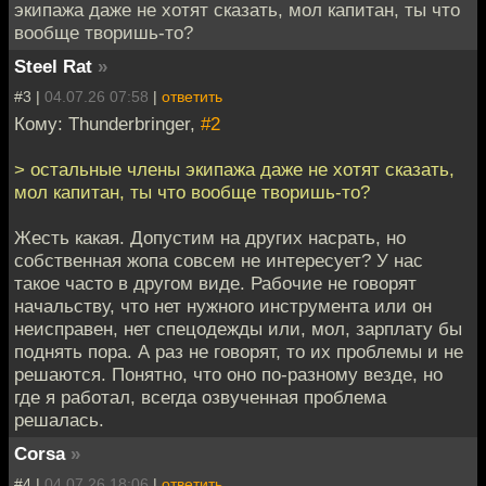
экипажа даже не хотят сказать, мол капитан, ты что
вообще творишь-то?
Steel Rat
»
#3 |
04.07.26 07:58
|
ответить
Кому: Thunderbringer,
#2
> остальные члены экипажа даже не хотят сказать,
мол капитан, ты что вообще творишь-то?
Жесть какая. Допустим на других насрать, но
собственная жопа совсем не интересует? У нас
такое часто в другом виде. Рабочие не говорят
начальству, что нет нужного инструмента или он
неисправен, нет спецодежды или, мол, зарплату бы
поднять пора. А раз не говорят, то их проблемы и не
решаются. Понятно, что оно по-разному везде, но
где я работал, всегда озвученная проблема
решалась.
Corsa
»
#4 |
04.07.26 18:06
|
ответить