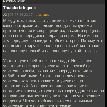
ценностями.
Thunderbringer
»
#2 |
03.07.26 23:37
|
ответить
Между жесткими, застывшими как муха в янтаре
консерваторами и людьми, всегда плывущими
против течения и спорящими ради самого процесса
спора есть серединка - здравая норма. Но именно
эту середину ненавидят с обоих сторон. Потому, что
она демонстрирует неполноценность обоих сторон -
наполовину полный и наполовину пустой стаканы.
Уважать учителей конечно же надо. Но высшее
уважение со стороны ученика - это превзойти
учителя во всём, вырваться вперед, оставив за
собой столб пыли. Что говорит о двух вещах -
учитель оказался хорошим, и ученик явно
талантливый. А не простое чинопочитание и
согласие со всем, что учитель говорит, даже когда он
не прав или пытается внушить сильно устаревшие
сведения. Что часто бывает что со школьными
учителями, что с университетскими