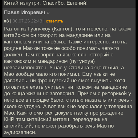
Китай изнутри. Спасибо, Евгений!
Павел Игоревич
»
#8 |
06.07.26 22:43
|
ответить
Раз он из Гуанчжоу (Кантон), то интересно, на каком
китайском он говорит: на мандарине или на
кантонском или на обоих. Также интересно, что на
родине Мао он тоже не особо понимать чего-то
должен. Там говорят на языке сян, который с
кантонским и мандарином (путунхуа)
невзаимопонятен. У нас у Сталина акцент был, а
Мао вообще мало кто понимал. Ему языки не
давались, ни французский не смог выучить, хотя
готовился ехать учиться, ни толком на мандарине
до конца жизни не заговорил. Причем с риторикой у
него все в порядке было, статью накатать или речь -
сколько угодно. А вот язык не ворочался у товарища
Мао. Как-то смотрел документалку про рождение
КНР, там китайский китаец, переводчик на
английский, не может разобрать речь Мао по
аудиозаписи.