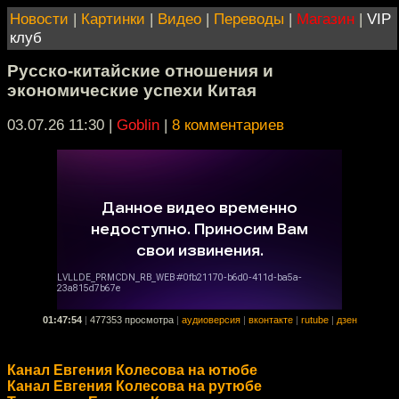
Новости
|
Картинки
|
Видео
|
Переводы
|
Магазин
|
VIP
клуб
Русско-китайские отношения и
экономические успехи Китая
03.07.26 11:30
|
Goblin
|
8 комментариев
01:47:54
|
477353 просмотра
|
аудиоверсия
|
вконтакте
|
rutube
|
дзен
Канал Евгения Колесова на ютюбе
Канал Евгения Колесова на рутюбе